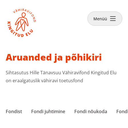
Sulge
Tee annetus
Menüü
Vähiravifondist
Aruanded ja põhikiri
Sihtasutus Hille Tänavsuu Vähiravifond Kingitud Elu
Kingitud Elu lood
on eraalgatuslik vähiravi toetusfond
Kuidas aidata?
Fondist
Fondi juhtimine
Fondi nõukoda
Fond
Abivajajale