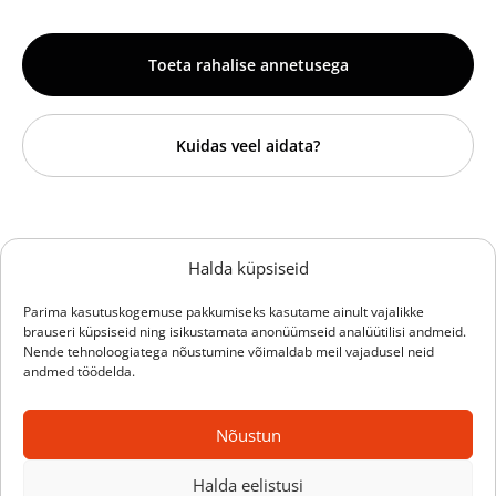
Toeta rahalise annetusega
Kuidas veel aidata?
Sihtasutus Hille Tänavsuu
Halda küpsiseid
Vähiravifond Kingitud Elu
Parima kasutuskogemuse pakkumiseks kasutame ainult vajalikke
brauseri küpsiseid ning isikustamata anonüümseid analüütilisi andmeid.
Reg.nr 90012656
Nende tehnoloogiatega nõustumine võimaldab meil vajadusel neid
Saare 20, Tallinn 12011
andmed töödelda.
+372 52 35 856
info@kingitudelu.ee
Nõustun
Halda eelistusi