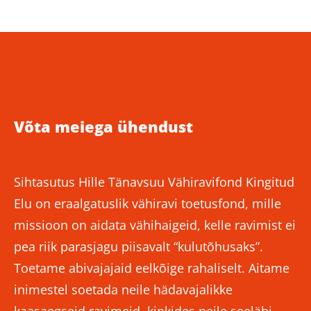
Võta meiega ühendust
Sihtasutus Hille Tänavsuu Vähiravifond Kingitud
Elu on eraalgatuslik vähiravi toetusfond, mille
missioon on aidata vähihaigeid, kelle ravimist ei
pea riik parasjagu piisavalt “kulutõhusaks”.
Toetame abivajajaid eelkõige rahaliselt. Aitame
inimestel soetada neile hädavajalikke