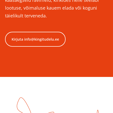
kaasaegseid ravimeid, kinkides neile seeläbi
lootuse, võimaluse kauem elada või koguni
täielikult terveneda.
Kirjuta info@kingitudelu.ee