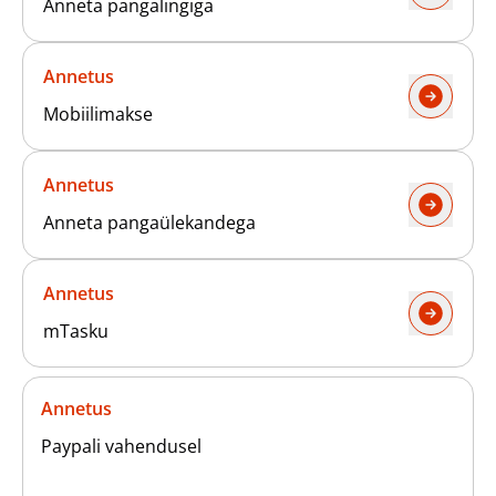
Anneta pangalingiga
Heategevuslikud tooted
Annetus
Mobiilimakse
Eesti
Annetus
Anneta pangaülekandega
Annetus
mTasku
Annetus
Paypali vahendusel