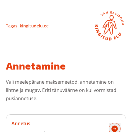
Sulge
Tagasi kingitudelu.ee
Vähiravifondist
Annetamine
Kingitud Elu lood
Vali meelepärane maksemeetod, annetamine on
lihtne ja mugav. Eriti tänuväärne on kui vormistad
Kuidas aidata?
püsiannetuse.
Abivajajale
Annetus