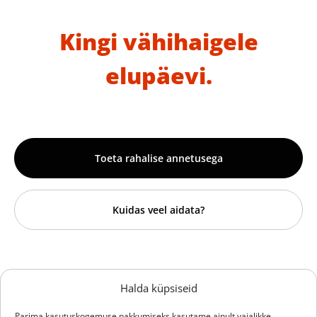
Kingi vähihaigele
elupäevi.
Toeta rahalise annetusega
Kuidas veel aidata?
Sihtasutus Hille Tänavsuu
Halda küpsiseid
Vähiravifond Kingitud Elu
Parima kasutuskogemuse pakkumiseks kasutame ainult vajalikke