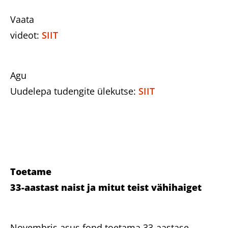
Vaata
videot:
SIIT
Agu
Uudelepa tudengite ülekutse:
SIIT
Toetame
33-aastast naist ja mitut teist vähihaiget
Novembris asus fond toetama 33-aastase