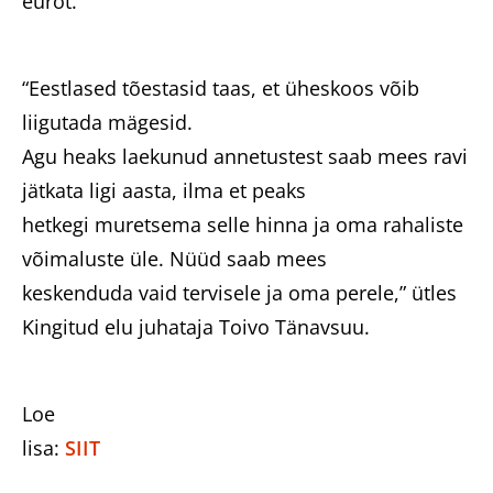
eurot.
“Eestlased tõestasid taas, et üheskoos võib
liigutada mägesid.
Agu heaks laekunud annetustest saab mees ravi
jätkata ligi aasta, ilma et peaks
hetkegi muretsema selle hinna ja oma rahaliste
võimaluste üle. Nüüd saab mees
keskenduda vaid tervisele ja oma perele,” ütles
Kingitud elu juhataja Toivo Tänavsuu.
Loe
lisa:
SIIT