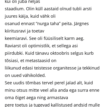
kui oli juba neljas
staadium. Olin küll aastaid olnud tubli arsti
juures käija, kuid vähk oli
osanud ennast “nurga taha” peita. Järgnes
kiiritusravi ja toetav
keemiaravi. See oli füüsiliselt karm aeg.
Raviarst oli optimistlik, et sellega asi
piirdubki. Kuid tänavu oktoobris selgus kurb
tõsiasi, et metastaasid on
liikunud edasi teistesse organitesse ja tekkinud
on uued vähikolded.
See uudis tõmbas tervel perel jalad alt, kuid
minu otsus mitte veel alla anda ega surra enne
oma õiget aega ning armastava
pere toetus ja tugevad kallistused andsid mulle