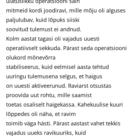
ulatuslikku operatsiooni sain
mitmeid kordi joodiravi, mille mõju oli alguses
paljulubav, kuid lõpuks siiski
soovitud tulemust ei andnud.
Kolm aastat tagasi oli vajadus uuesti
operatiivselt sekkuda. Pärast seda operatsiooni
olukord mõnevõrra
stabiliseerus, kuid eelmisel aasta tehtud
uuringu tulemusena selgus, et haigus
on uuesti aktiveerunud. Raviarst otsustas
proovida uut rohtu, mille saamist
toetas osaliselt haigekassa. Kahekuulise kuuri
lõppedes oli näha, et ravim
toimib väga hästi. Pärast aastast vahet tekkis
vajadus uueks ravikuuriks, kuid