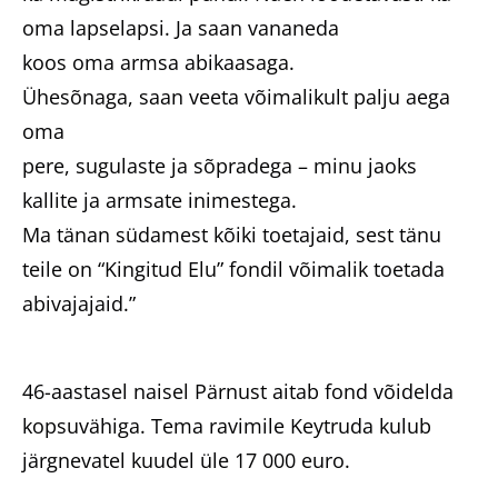
oma lapselapsi. Ja saan vananeda
koos oma armsa abikaasaga.
Ühesõnaga, saan veeta võimalikult palju aega
oma
pere, sugulaste ja sõpradega – minu jaoks
kallite ja armsate inimestega.
Ma tänan südamest kõiki toetajaid, sest tänu
teile on “Kingitud Elu” fondil võimalik toetada
abivajajaid.”
46-aastasel naisel Pärnust aitab fond võidelda
kopsuvähiga. Tema ravimile Keytruda kulub
järgnevatel kuudel üle 17 000 euro.