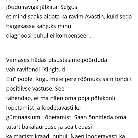
jõudu raviga jätkata. Selgus,
et mind saaks aidata ka ravim Avastin, kuid seda
haigekassa kahjuks minu
diagnoosi puhul ei kompenseeri.
Viimases hädas otsustasime pöörduda
vähiravifondi “Kingitud
Elu” poole. Kogu meie pere rõõmuks sain fondilt
positiivse vastuse. See
tähendab, et ma näen oma poja põhikooli
lõpetamist ja loodetavasti ka
gümnaasiumi lõpetamist. Saan õnnitleda oma
tütart bakalaureuse ja sealt edasi
ka magistrikraadi puhul. Näen loodetavasti ka