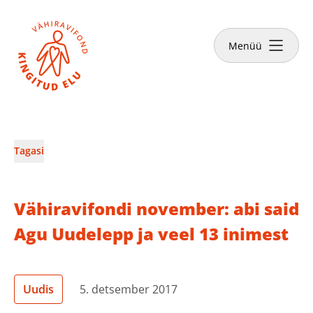
Sulge
Tee annetus
Menüü
Vähiravifondist
Tagasi
Kingitud Elu lood
Vähiravifondi november: abi said
Kuidas aidata?
Agu Uudelepp ja veel 13 inimest
Abivajajale
Uudis
5. detsember 2017