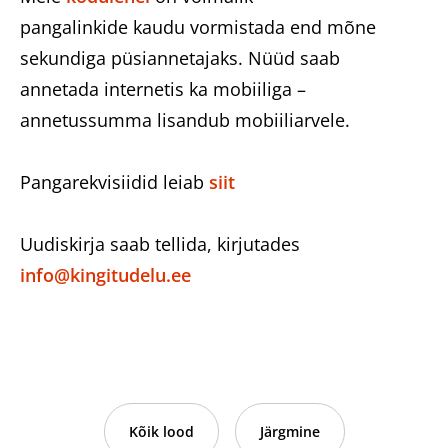
pangalinkide kaudu vormistada end mõne
sekundiga püsiannetajaks. Nüüd saab
annetada internetis ka mobiiliga –
annetussumma lisandub mobiiliarvele.
Pangarekvisiidid leiab
siit
Uudiskirja saab tellida, kirjutades
info@kingitudelu.ee
Kõik lood
Järgmine