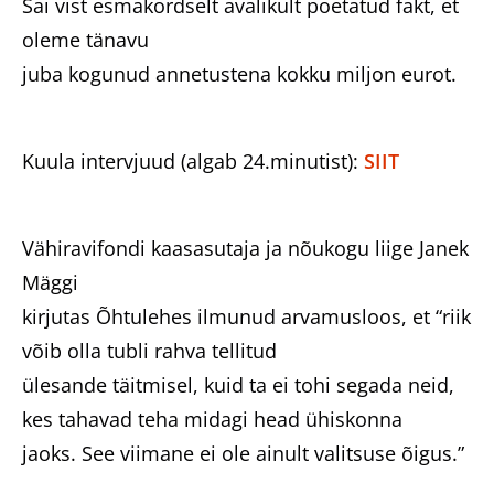
Sai vist esmakordselt avalikult poetatud fakt, et
oleme tänavu
juba kogunud annetustena kokku miljon eurot.
Kuula intervjuud (algab 24.minutist):
SIIT
Vähiravifondi kaasasutaja ja nõukogu liige Janek
Mäggi
kirjutas Õhtulehes ilmunud arvamusloos, et “riik
võib olla tubli rahva tellitud
ülesande täitmisel, kuid ta ei tohi segada neid,
kes tahavad teha midagi head ühiskonna
jaoks. See viimane ei ole ainult valitsuse õigus.”