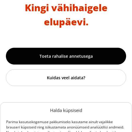
Kingi vähihaigele
elupäevi.
Toeta rahalise annetusega
Kuidas veel aidata?
Sihtasutus Hille Tänavsuu
Halda küpsiseid
Vähiravifond Kingitud Elu
Parima kasutuskogemuse pakkumiseks kasutame ainult vajalikke
brauseri küpsiseid ning isikustamata anonüümseid analüütilisi andmeid.
Reg.nr 90012656