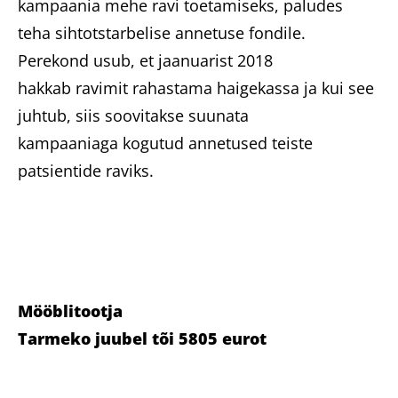
kampaania mehe ravi toetamiseks, paludes
teha sihtotstarbelise annetuse fondile.
Perekond usub, et jaanuarist 2018
hakkab ravimit rahastama haigekassa ja kui see
juhtub, siis soovitakse suunata
kampaaniaga kogutud annetused teiste
patsientide raviks.
Mööblitootja
Tarmeko juubel tõi 5805 eurot