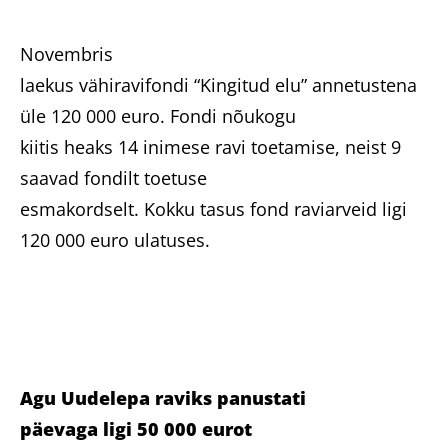
Heategevuslikud tooted
Novembris
laekus vähiravifondi “Kingitud elu” annetustena
üle 120 000 euro. Fondi nõukogu
kiitis heaks 14 inimese ravi toetamise, neist 9
Eesti
saavad fondilt toetuse
esmakordselt. Kokku tasus fond raviarveid ligi
120 000 euro ulatuses.
Agu Uudelepa raviks panustati
päevaga ligi 50 000 eurot