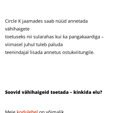
Circle K jaamades saab nüüd annetada
vähihaigete
toetuseks nii sularahas kui ka pangakaardiga –
viimasel juhul tuleb paluda
teenindajal lisada annetus ostukviitungile.
Soovid vähihaigeid toetada – kinkida elu?
Meie
kodulehel
on võimalik