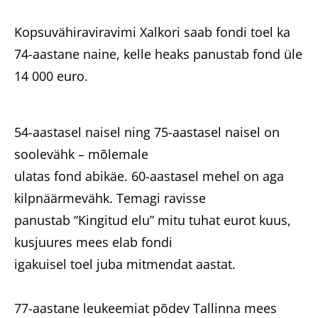
Kopsuvähiraviravimi Xalkori saab fondi toel ka
74-aastane naine, kelle heaks panustab fond üle
14 000 euro.
54-aastasel naisel ning 75-aastasel naisel on
soolevähk – mõlemale
ulatas fond abikäe. 60-aastasel mehel on aga
kilpnäärmevähk. Temagi ravisse
panustab “Kingitud elu” mitu tuhat eurot kuus,
kusjuures mees elab fondi
igakuisel toel juba mitmendat aastat.
77-aastane leukeemiat põdev Tallinna mees