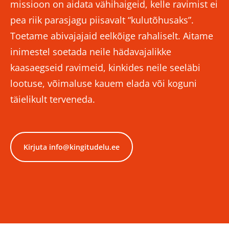
missioon on aidata vähihaigeid, kelle ravimist ei
pea riik parasjagu piisavalt “kulutõhusaks”.
Toetame abivajajaid eelkõige rahaliselt. Aitame
inimestel soetada neile hädavajalikke
kaasaegseid ravimeid, kinkides neile seeläbi
lootuse, võimaluse kauem elada või koguni
täielikult terveneda.
Kirjuta info@kingitudelu.ee