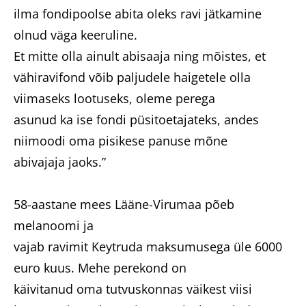
ilma fondipoolse abita oleks ravi jätkamine
olnud väga keeruline.
Et mitte olla ainult abisaaja ning mõistes, et
vähiravifond võib paljudele haigetele olla
viimaseks lootuseks, oleme perega
asunud ka ise fondi püsitoetajateks, andes
niimoodi oma pisikese panuse mõne
abivajaja jaoks.”
58-aastane mees Lääne-Virumaa põeb
melanoomi ja
vajab ravimit Keytruda maksumusega üle 6000
euro kuus. Mehe perekond on
käivitanud oma tutvuskonnas väikest viisi