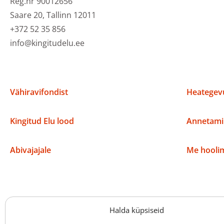
Reg.nr 90012656
Saare 20, Tallinn 12011
+372 52 35 856
info@kingitudelu.ee
Vähiravifondist
Heategevu
Kingitud Elu lood
Annetami
Abivajajale
Me hoolim
Halda küpsiseid