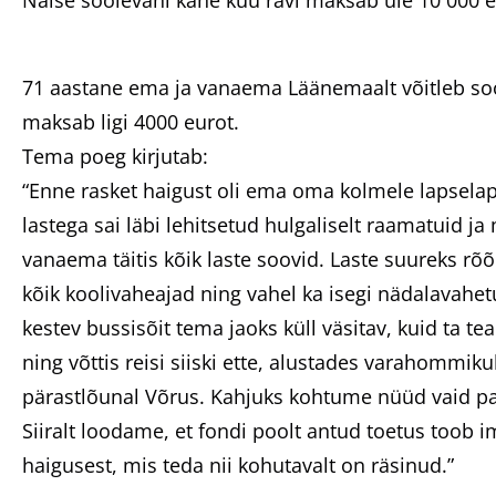
Naise soolevähi kahe kuu ravi maksab üle 10 000 e
71 aastane ema ja vanaema Läänemaalt võitleb soo
maksab ligi 4000 eurot.
Tema poeg kirjutab:
“Enne rasket haigust oli ema oma kolmele lapsel
lastega sai läbi lehitsetud hulgaliselt raamatuid 
vanaema täitis kõik laste soovid. Laste suureks r
kõik koolivaheajad ning vahel ka isegi nädalavahet
kestev bussisõit tema jaoks küll väsitav, kuid ta te
ning võttis reisi siiski ette, alustades varahommik
pärastlõunal Võrus. Kahjuks kohtume nüüd vaid paa
Siiralt loodame, et fondi poolt antud toetus toob
haigusest, mis teda nii kohutavalt on räsinud.”