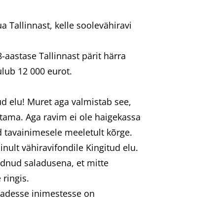
 Tallinnast, kelle soolevähiravi
-aastase Tallinnast pärit härra
lub 12 000 eurot.
ud elu! Muret aga valmistab see,
tama. Aga ravim ei ole haigekassa
d tavainimesele meeletult kõrge.
nult vähiravifondile Kingitud elu.
idnud saladusena, et mitte
ringis.
eadesse inimestesse on