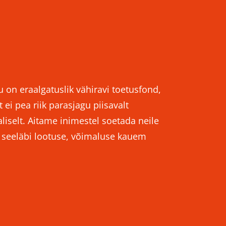
u on eraalgatuslik vähiravi toetusfond,
 ei pea riik parasjagu piisavalt
iselt. Aitame inimestel soetada neile
e seeläbi lootuse, võimaluse kauem