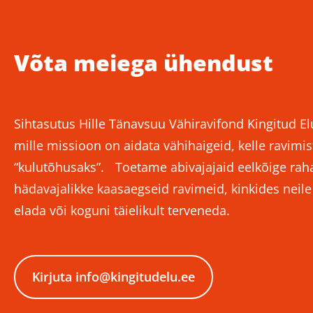
Võta meiega ühendust
Sihtasutus Hille Tänavsuu Vähiravifond Kingitud El
mille missioon on aidata vähihaigeid, kelle ravimist
“kulutõhusaks”. Toetame abivajajaid eelkõige rahal
hädavajalikke kaasaegseid ravimeid, kinkides neil
elada või koguni täielikult terveneda.
Kirjuta info@kingitudelu.ee