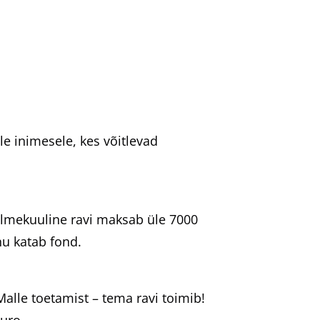
e inimesele, kes võitlevad
olmekuuline ravi maksab üle 7000
nu katab fond.
alle toetamist – tema ravi toimib!