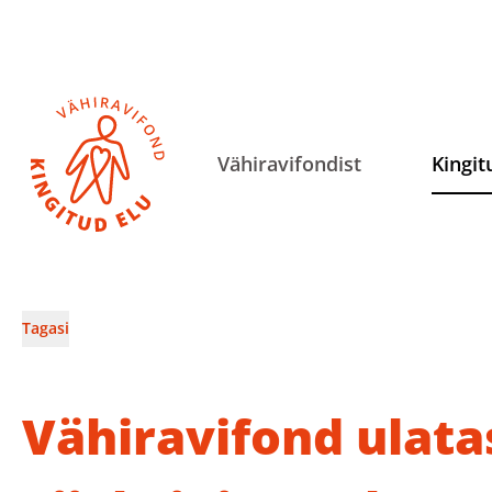
Vähiravifondist
Kingit
Tagasi
Vähiravifond ulata