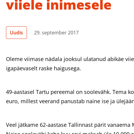
viiele inimesele
Uudis
29. september 2017
Oleme viimase nädala jooksul ulatanud abikäe viiel
igapäevaselt raske haigusega.
49-aastasel Tartu pereemal on soolevähk. Tema k
euro, millest veerand panustab naine ise ja ülejää
Veel jätkame 62-aastase Tallinnast pärit vanaema M