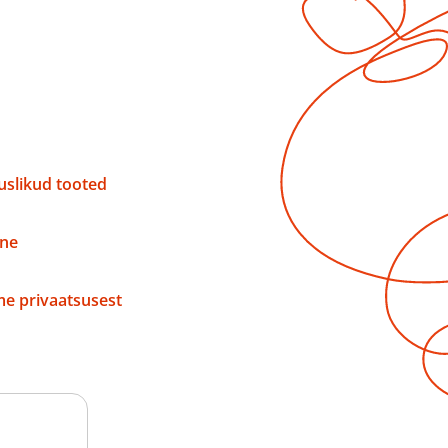
slikud tooted
ne
e privaatsusest