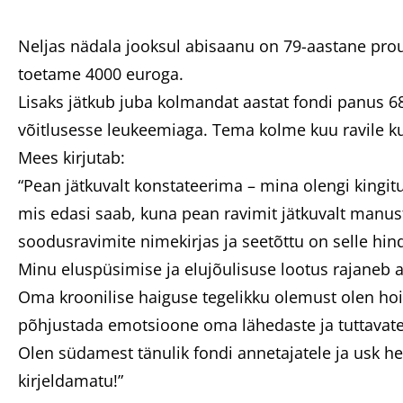
Neljas nädala jooksul abisaanu on 79-aastane proua
toetame 4000 euroga.
Lisaks jätkub juba kolmandat aastat fondi panus 68
võitlusesse leukeemiaga. Tema kolme kuu ravile ku
Mees kirjutab:
“Pean jätkuvalt konstateerima – mina olengi kingit
mis edasi saab, kuna pean ravimit jätkuvalt manus
soodusravimite nimekirjas ja seetõttu on selle hin
Minu eluspüsimise ja elujõulisuse lootus rajaneb ai
Oma kroonilise haiguse tegelikku olemust olen ho
põhjustada emotsioone oma lähedaste ja tuttavate 
Olen südamest tänulik fondi annetajatele ja usk h
kirjeldamatu!”