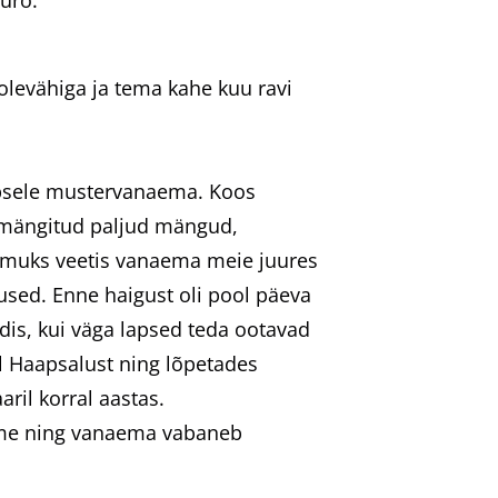
uro.
levähiga ja tema kahe kuu ravi
apsele mustervanaema. Koos
ja mängitud paljud mängud,
õõmuks veetis vanaema meie juures
used. Enne haigust oli pool päeva
adis, kui väga lapsed teda ootavad
ul Haapsalust ning lõpetades
ril korral aastas.
 ime ning vanaema vabaneb