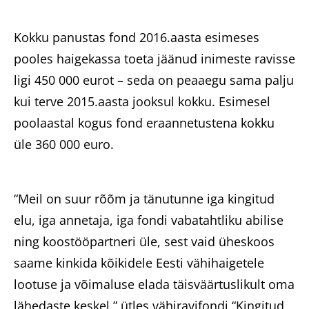
Heategevuslikud tooted
Kokku panustas fond 2016.aasta esimeses
pooles haigekassa toeta jäänud inimeste ravisse
ligi 450 000 eurot – seda on peaaegu sama palju
kui terve 2015.aasta jooksul kokku. Esimesel
Eesti
poolaastal kogus fond eraannetustena kokku
üle 360 000 euro.
“Meil on suur rõõm ja tänutunne iga kingitud
elu, iga annetaja, iga fondi vabatahtliku abilise
ning koostööpartneri üle, sest vaid üheskoos
saame kinkida kõikidele Eesti vähihaigetele
lootuse ja võimaluse elada täisväärtuslikult oma
lähedaste keskel,” ütles vähiravifondi “Kingitud