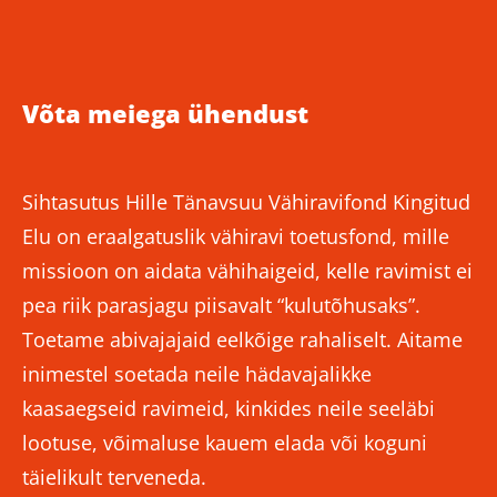
Võta meiega ühendust
Sihtasutus Hille Tänavsuu Vähiravifond Kingitud
Elu on eraalgatuslik vähiravi toetusfond, mille
missioon on aidata vähihaigeid, kelle ravimist ei
pea riik parasjagu piisavalt “kulutõhusaks”.
Toetame abivajajaid eelkõige rahaliselt. Aitame
inimestel soetada neile hädavajalikke
kaasaegseid ravimeid, kinkides neile seeläbi
lootuse, võimaluse kauem elada või koguni
täielikult terveneda.