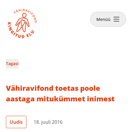
Sulge
Tee annetus
Menüü
Vähiravifondist
Tagasi
Kingitud Elu lood
Vähiravifond toetas poole
Kuidas aidata?
aastaga mitukümmet inimest
Abivajajale
Uudis
18. juuli 2016