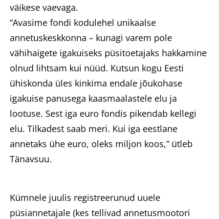
väikese vaevaga.
“Avasime fondi kodulehel unikaalse
annetuskeskkonna – kunagi varem pole
vähihaigete igakuiseks püsitoetajaks hakkamine
olnud lihtsam kui nüüd. Kutsun kogu Eesti
ühiskonda üles kinkima endale jõukohase
igakuise panusega kaasmaalastele elu ja
lootuse. Sest iga euro fondis pikendab kellegi
elu. Tilkadest saab meri. Kui iga eestlane
annetaks ühe euro, oleks miljon koos,” ütleb
Tänavsuu.
Kümnele juulis registreerunud uuele
püsiannetajale (kes tellivad annetusmootori