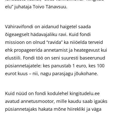
elu” juhataja Toivo Tänavsuu.
Vähiravifondi on aidanud haigetel saada
õigeaegselt hädavajaliku ravi. Kuid fondi
missioon on olnud “ravida” ka niiöelda terveid
ehk propageerida annetamist ja heategevust kui
elustiili. Fondi töö on seni suuresti baseerunud
püsiannetajatele: kes panustab 1 euro, kes 100
eurot kuus – nii, nagu parasjagu jõukohane.
Kuid nüüd on fondi kodulehel kingitudelu.ee
avatud annetusmootor, mille kaudu saab igaüks
püsiannetajaks hakata mõne hiirekliki ja väga