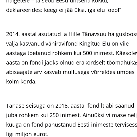
haigetele – ta seob Eesti ühtsena kokku,
deklareerides: keegi ei jää üksi, iga elu loeb!”
2014. aastal asutatud ja Hille Tänavsuu haigusloos
välja kasvanud vähiravifond Kingitud Elu on viie
aastaga toetanud rohkem kui 500 inimest. Käesole
aasta on fondi jaoks olnud erakordselt töömahuka
abisaajate arv kasvab mullusega võrreldes umbes
kolm korda.
Tänase seisuga on 2018. aastal fondilt abi saanud
juba rohkem kui 250 inimest. Ainuüksi viimase nel
kuuga on fond panustanud Eesti inimeste tervises
ligi miljon eurot.