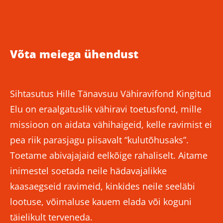
Võta meiega ühendust
Sihtasutus Hille Tänavsuu Vähiravifond Kingitud
Elu on eraalgatuslik vähiravi toetusfond, mille
missioon on aidata vähihaigeid, kelle ravimist ei
pea riik parasjagu piisavalt “kulutõhusaks”.
Toetame abivajajaid eelkõige rahaliselt. Aitame
inimestel soetada neile hädavajalikke
kaasaegseid ravimeid, kinkides neile seeläbi
lootuse, võimaluse kauem elada või koguni
täielikult terveneda.