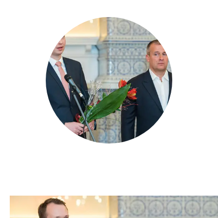
Heategevuslikud tooted
Eesti