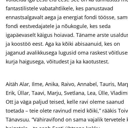
fantastilistele vabatahtlikele, kes panustavad
ennastsalgavalt aega ja energiat fondi töösse, sam
fondi eestvedajatele ja nõukogule, kes seda
igapäevaselt käigus hoiavad. Täname arste usaldu
ja koostöö eest. Aga ka kõiki abisaanuid, kes on
jaganud avalikkusega lugusid oma raskest võitluse
kurja haigusega, võitudest ja ka kaotustest.
Aitäh Alar, Ilme, Anika, Raivo, Annabel, Tauris, Marg
Erik, Üllar, Taavi, Marju, Svetlana, Lea, Ülle, Vladimi
Ott ja väga paljud teised, kelle ravi oleme saanud
toetada – teie olete ravinud meid kõiki,” rääkis Toi
Tänavsuu. “Vähiravifond on sama vajalik tervetele 