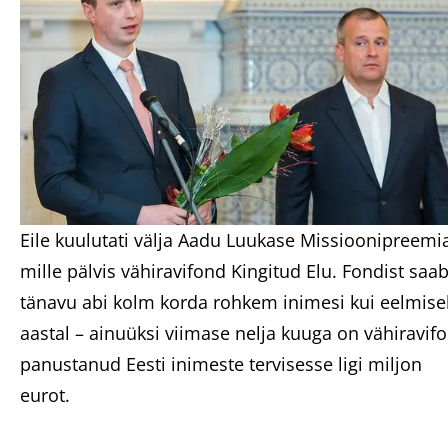
Eile kuulutati välja Aadu Luukase Missioonipreemi
mille pälvis vähiravifond Kingitud Elu. Fondist saa
tänavu abi kolm korda rohkem inimesi kui eelmise
aastal – ainuüksi viimase nelja kuuga on vähiravif
panustanud Eesti inimeste tervisesse ligi miljon
eurot.