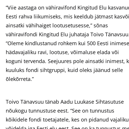
“Viie aastaga on vähiravifond Kingitud Elu kasvanu
Eesti rahva liikumiseks, mis keeldub jätmast kasvõ
ainsatki vähihaiget lootusetusesse,” sõnas
vähiravifondi Kingitud Elu juhataja Toivo Tänavsuu
“Oleme kindlustanud rohkem kui 500 Eesti inimese
hädavajaliku ravi, lootuse, võimaluse elada või
koguni tervenda. Seejuures pole ainsatki inimest, 
kuuluks fondi sihtgruppi, kuid oleks jäänud selle
õlekõrreta.”
Toivo Tänavsuu tänab Aadu Luukase Sihtasutuse
nõukogu tunnustuse eest. “See on tunnustus
kõikidele fondi toetajatele, kes on pidanud vajalik
võidelda iga Eesti elu eest. See on ka tunnustus m