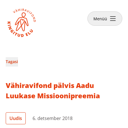
Sulge
Tee annetus
Menüü
Vähiravifondist
Tagasi
Kingitud Elu lood
Vähiravifond pälvis Aadu
Kuidas aidata?
Luukase Missioonipreemia
Abivajajale
Uudis
6. detsember 2018