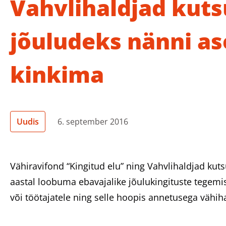
Vahvlihaldjad kut
jõuludeks nänni as
kinkima
Uudis
6. september 2016
Vähiravifond “Kingitud elu” ning Vahvlihaldjad kuts
aastal loobuma ebavajalike jõulukingituste tegemis
või töötajatele ning selle hoopis annetusega vähih