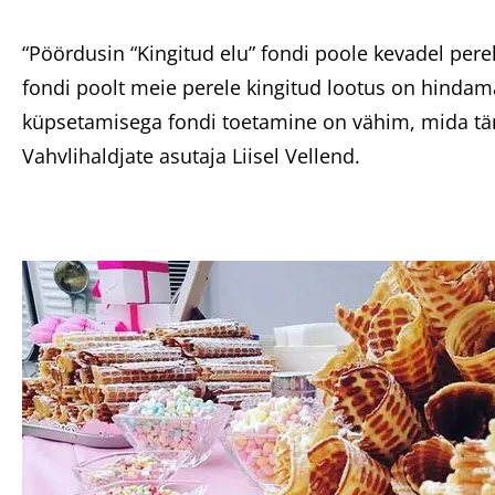
“Pöördusin “Kingitud elu” fondi poole kevadel pere
fondi poolt meie perele kingitud lootus on hindam
küpsetamisega fondi toetamine on vähim, mida tän
Vahvlihaldjate asutaja Liisel Vellend.