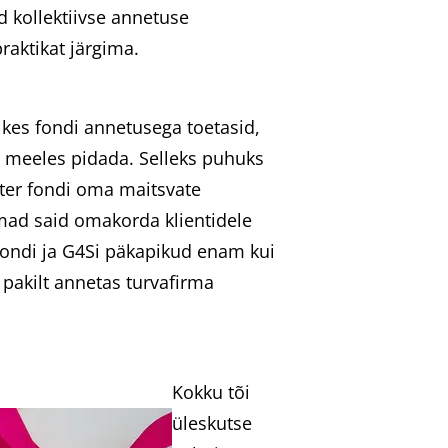
ad kollektiivse annetuse
raktikat järgima.
 kes fondi annetusega toetasid,
a meeles pidada. Selleks puhuks
iter fondi oma maitsvate
rmad said omakorda klientidele
ifondi ja G4Si päkapikud enam kui
 pakilt annetas turvafirma
Kokku tõi
üleskutse