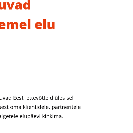
suvad
emel elu
uvad Eesti ettevõtteid üles sel
est oma klientidele, partneritele
aigetele elupäevi kinkima.