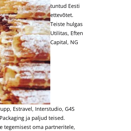
tuntud Eesti
ettevõtet.
Teiste hulgas
Utilitas, Eften
Capital, NG
pp, Estravel, Interstudio, G4S
Packaging ja paljud teised.
e tegemisest oma partneritele,