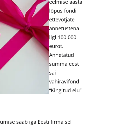
eelmise aasta
lõpus fondi
ettevõtjate
annetustena
ligi 100 000
eurot.
Annetatud
summa eest
sai
vähiravifond
“Kingitud elu”
mise saab iga Eesti firma sel