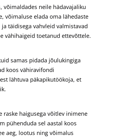
, võimaldades neile hädavajaliku
rre, võimaluse elada oma lähedaste
 ja täidisega vahvleid valmistavad
e vähihaigeid toetanud ettevõttele.
kuid samas pidada jõulukingiga
d koos vähiravifondi
est lähtuva päkapikutöökoja, et
ik.
e raske haigusega võitlev inimene
õm pühenduda sel aastal koos
ee aeg, lootus ning võimalus