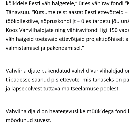
kõikidele Eesti vähihaigetele,” ütles vähiravifondi “
Tänavsuu. “Kutsume teist aastat Eesti ettevõtteid – 
töökollektiive, sõpruskondi jt – üles tarbetu jõulu
Koos Vahvlihaldjate ning vähiravifondi ligi 150 va
vähihaigeid toetavaid ettevõtjaid projektipõhiselt a
valmistamisel ja pakendamisel.”
Vahvlihaldjate pakendatud vahvlid Vahvlihaldjad on 
tiibadesse saanud pisiettevõte, mis tänaseks on p
ja lapsepõlvest tuttava maitseelamuse poolest.
Vahvlihaldjaid on heategevuslike müükidega fondi
möödunud suvest.