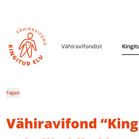
Vähiravifondist
Kingit
Tagasi
Vähiravifond “Kingi