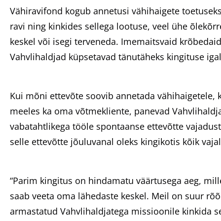
Vähiravifond kogub annetusi vähihaigete toetuseks
ravi ning kinkides sellega lootuse, veel ühe õlekõ
keskel või isegi terveneda. Imemaitsvaid krõbedaid
Vahvlihaldjad küpsetavad tänutäheks kingituse igal
Kui mõni ettevõte soovib annetada vähihaigetele, 
meeles ka oma võtmekliente, panevad Vahvlihaldja
vabatahtlikega tööle spontaanse ettevõtte vajadust
selle ettevõtte jõuluvanal oleks kingikotis kõik vajal
“Parim kingitus on hindamatu väärtusega aeg, mill
saab veeta oma lähedaste keskel. Meil on suur rõ
armastatud Vahvlihaldjatega missioonile kinkida s