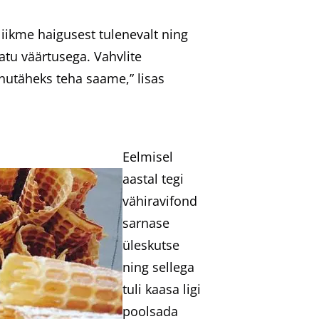
liikme haigusest tulenevalt ning
atu väärtusega. Vahvlite
utäheks teha saame,” lisas
Eelmisel
aastal tegi
vähiravifond
sarnase
üleskutse
ning sellega
tuli kaasa ligi
poolsada