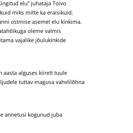
Kingitud elu” juhataja Toivo
kuid miks mitte ka eraisikuid,
nänni ostmise asemel elu kinkima.
batahtlikuga oleme valmis
itama vajalike jõulukinkide
aasta alguses kiirelt tuule
aljudele tuttav magusa vahvlilõhna
le annetusi kogunud juba