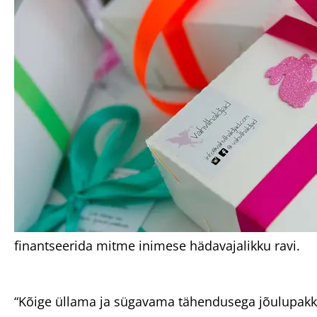
finantseerida mitme inimese hädavajalikku ravi.
“Kõige üllama ja sügavama tähendusega jõulupakku