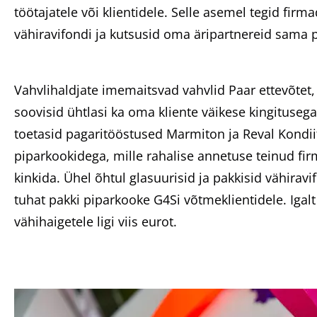
töötajatele või klientidele. Selle asemel tegid firm
vähiravifondi ja kutsusid oma äripartnereid sama p
Vahvlihaldjate imemaitsvad vahvlid Paar ettevõtet,
soovisid ühtlasi ka oma kliente väikese kingituseg
toetasid pagaritööstused Marmiton ja Reval Kondi
piparkookidega, mille rahalise annetuse teinud fi
kinkida. Ühel õhtul glasuurisid ja pakkisid vähirav
tuhat pakki piparkooke G4Si võtmeklientidele. Igalt
vähihaigetele ligi viis eurot.