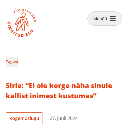
Sulge
Tee annetus
Menüü
Vähiravifondist
Tagasi
Kingitud Elu lood
Sirle: “Ei ole kerge näha sinule
Kuidas aidata?
kallist inimest kustumas”
Abivajajale
Kogemuslugu
27. juuli 2024