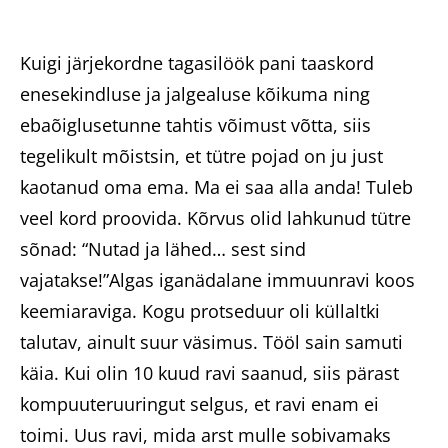
Kuigi järjekordne tagasilöök pani taaskord
enesekindluse ja jalgealuse kõikuma ning
ebaõiglusetunne tahtis võimust võtta, siis
tegelikult mõistsin, et tütre pojad on ju just
kaotanud oma ema. Ma ei saa alla anda! Tuleb
veel kord proovida. Kõrvus olid lahkunud tütre
sõnad: “Nutad ja lähed… sest sind
vajatakse!”Algas iganädalane immuunravi koos
keemiaraviga. Kogu protseduur oli küllaltki
talutav, ainult suur väsimus. Tööl sain samuti
käia. Kui olin 10 kuud ravi saanud, siis pärast
kompuuteruuringut selgus, et ravi enam ei
toimi. Uus ravi, mida arst mulle sobivamaks