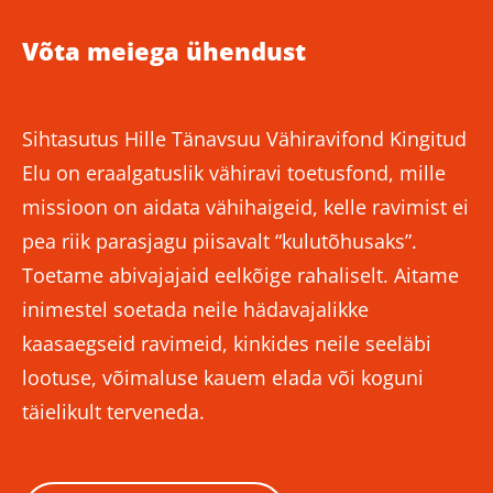
Võta meiega ühendust
Sihtasutus Hille Tänavsuu Vähiravifond Kingitud
Elu on eraalgatuslik vähiravi toetusfond, mille
missioon on aidata vähihaigeid, kelle ravimist ei
pea riik parasjagu piisavalt “kulutõhusaks”.
Toetame abivajajaid eelkõige rahaliselt. Aitame
inimestel soetada neile hädavajalikke
kaasaegseid ravimeid, kinkides neile seeläbi
lootuse, võimaluse kauem elada või koguni
täielikult terveneda.