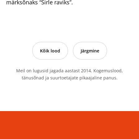
märksõnaks “Sirle raviks”.
Kõik lood
Järgmine
Kelle raviks annetan?
Meil on lugusid jagada aastast 2014. Kogemuslood,
tänusõnad ja suurtoetajate pikaajaline panus.