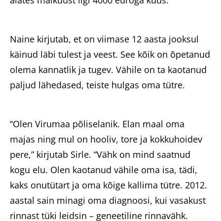
alates maikuust ligi 4000 euroga kuus.
Naine kirjutab, et on viimase 12 aasta jooksul
käinud läbi tulest ja veest. See kõik on õpetanud
olema kannatlik ja tugev. Vähile on ta kaotanud
paljud lähedased, teiste hulgas oma tütre.
“Olen Virumaa põliselanik. Elan maal oma
majas ning mul on hooliv, tore ja kokkuhoidev
pere,” kirjutab Sirle. “Vähk on mind saatnud
kogu elu. Olen kaotanud vähile oma isa, tädi,
kaks onutütart ja oma kõige kallima tütre. 2012.
aastal sain minagi oma diagnoosi, kui vasakust
rinnast tüki leidsin – geneetiline rinnavähk.