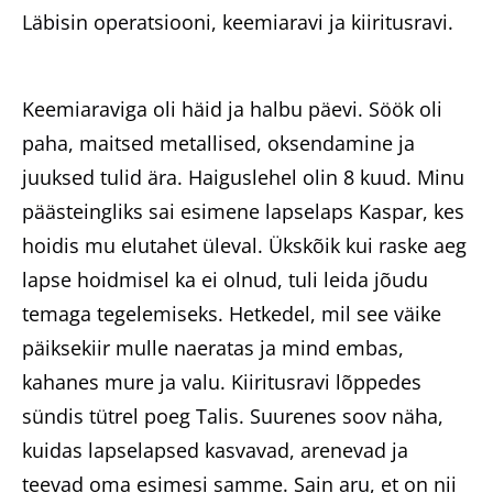
Läbisin operatsiooni, keemiaravi ja kiiritusravi.
Keemiaraviga oli häid ja halbu päevi. Söök oli
paha, maitsed metallised, oksendamine ja
juuksed tulid ära. Haiguslehel olin 8 kuud. Minu
päästeingliks sai esimene lapselaps Kaspar, kes
hoidis mu elutahet üleval. Ükskõik kui raske aeg
lapse hoidmisel ka ei olnud, tuli leida jõudu
temaga tegelemiseks. Hetkedel, mil see väike
päiksekiir mulle naeratas ja mind embas,
kahanes mure ja valu. Kiiritusravi lõppedes
sündis tütrel poeg Talis. Suurenes soov näha,
kuidas lapselapsed kasvavad, arenevad ja
teevad oma esimesi samme. Sain aru, et on nii