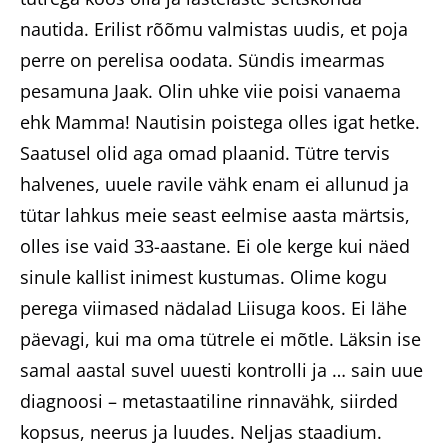
nautida. Erilist rõõmu valmistas uudis, et poja
perre on perelisa oodata. Sündis imearmas
pesamuna Jaak. Olin uhke viie poisi vanaema
ehk Mamma! Nautisin poistega olles igat hetke.
Saatusel olid aga omad plaanid. Tütre tervis
halvenes, uuele ravile vähk enam ei allunud ja
tütar lahkus meie seast eelmise aasta märtsis,
olles ise vaid 33-aastane. Ei ole kerge kui näed
sinule kallist inimest kustumas. Olime kogu
perega viimased nädalad Liisuga koos. Ei lähe
päevagi, kui ma oma tütrele ei mõtle. Läksin ise
samal aastal suvel uuesti kontrolli ja … sain uue
diagnoosi – metastaatiline rinnavähk, siirded
kopsus, neerus ja luudes. Neljas staadium.