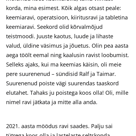
korda, mina esimest. Kõik algas otsast peale:
keemiaravi, operatsioon, kiiritusravi ja tabletina
keemiaravi. Seekord olid kõrvalmõjud
teistmoodi. Juuste kaotus, luude ja lihaste
valud, üldine väsimus ja jõuetus. Olin pea aasta
aega töölt eemal ning kaalusin ravist loobumist.
Selleks ajaks, kui ma keemias käisin, oli meie
pere suurenenud – sündisid Ralf ja Taimar.
Suurenenud poiste vägi suurendas taaskord
elutahet. Tahaks ju poistega koos olla! Oli, mille
nimel ravi jätkata ja mitte alla anda.
2021. aasta möödus ravi saades. Palju sai
tütrega koos olla ja lastelaste seltskonda