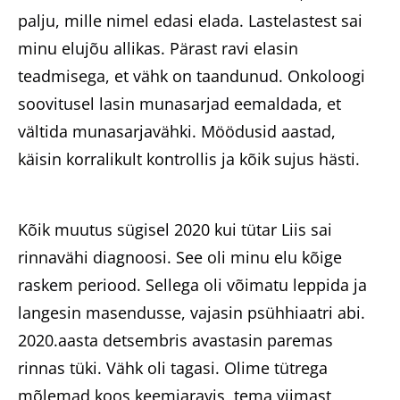
palju, mille nimel edasi elada. Lastelastest sai
minu elujõu allikas. Pärast ravi elasin
teadmisega, et vähk on taandunud. Onkoloogi
soovitusel lasin munasarjad eemaldada, et
vältida munasarjavähki. Möödusid aastad,
käisin korralikult kontrollis ja kõik sujus hästi.
Kõik muutus sügisel 2020 kui tütar Liis sai
rinnavähi diagnoosi. See oli minu elu kõige
raskem periood. Sellega oli võimatu leppida ja
langesin masendusse, vajasin psühhiaatri abi.
2020.aasta detsembris avastasin paremas
rinnas tüki. Vähk oli tagasi. Olime tütrega
mõlemad koos keemiaravis, tema viimast