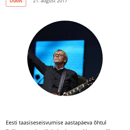
Uudis
21. august 2017
Heategevuslikud tooted
Eesti
Eesti taasiseseisvumise aastapäeva õhtul