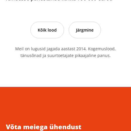
Kõik lood
Järgmine
Meil on lugusid jagada aastast 2014. Kogemuslood,
tänusõnad ja suurtoetajate pikaajaline panus.
Võta meiega ühendust