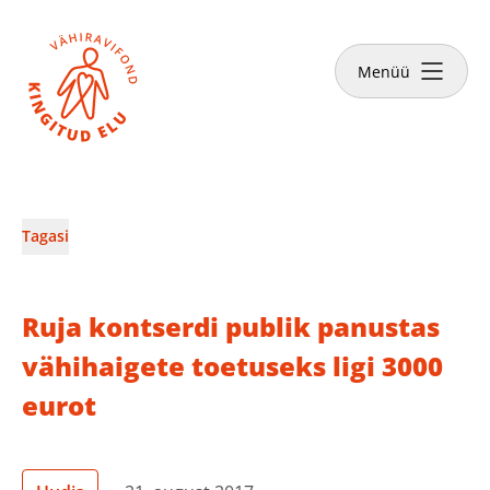
Sulge
Tee annetus
Menüü
Vähiravifondist
Tagasi
Kingitud Elu lood
Ruja kontserdi publik panustas
Kuidas aidata?
vähihaigete toetuseks ligi 3000
eurot
Abivajajale