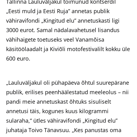
Tallinna Lauluväljakul toimunud kontserdil
„Eesti muld ja Eesti Ruja” annetas publik
vähiravifondi „Kingitud elu” annetuskasti ligi
3000 eurot. Samal nädalavahetusel lisandus
vähihaigete toetuseks veel Vanamõisa
käsitöölaadalt ja Kiviõli motofestivalilt kokku üle
600 euro.
„Lauluväljakul oli pühapäeva õhtul suurepärane
publik, erilises peenhäälestatud meeleolus – nii
pandi meie annetuskast õhtuks sisuliselt
annetusi täis, kogunes kuus kilogrammi
sularaha,“ ütles vähiravifondi „Kingitud elu”
juhataja Toivo Tänavsuu. „Kes panustas oma