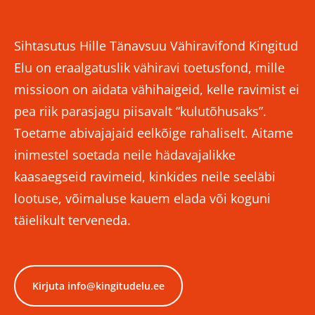
Sihtasutus Hille Tänavsuu Vähiravifond Kingitud
Elu on eraalgatuslik vähiravi toetusfond, mille
missioon on aidata vähihaigeid, kelle ravimist ei
pea riik parasjagu piisavalt “kulutõhusaks”.
Toetame abivajajaid eelkõige rahaliselt. Aitame
inimestel soetada neile hädavajalikke
kaasaegseid ravimeid, kinkides neile seeläbi
lootuse, võimaluse kauem elada või koguni
täielikult terveneda.
Kirjuta info@kingitudelu.ee