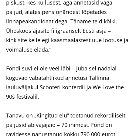
piskust, kes küllusest, aga annetasid väga
paljud, alates pensionäridest lõpetades
linnapeakandidaatidega. Täname teid kõiki.
Üheskoos ajasite filigraanselt Eesti asja –
kinkisite kellelegi kaasmaalastest uue lootuse ja
võimaluse elada.“
Fondi suvi ei ole veel läbi – juba sel nädalal
koguvad vabatahtlikud annetusi Tallinna
lauluväljakul Scooteri konterdil ja We Love the
90ś festivalil.
Tänavu on „Kingitud elu” toetanud rekordiliselt
paljusid abivajajaid – 70 inimest. Fond on
ravidesse panustanud kokku 790 000 eurot.