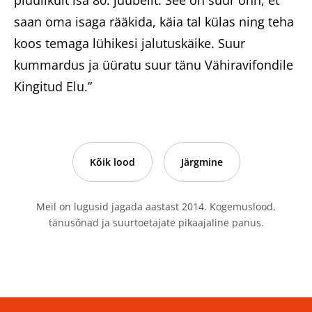
pidulikult isa 80. juubelit. See on suur õnn, et
saan oma isaga rääkida, käia tal külas ning teha
koos temaga lühikesi jalutuskäike. Suur
kummardus ja üüratu suur tänu Vähiravifondile
Kingitud Elu.”
Kõik lood
Järgmine
Meil on lugusid jagada aastast 2014. Kogemuslood,
tänusõnad ja suurtoetajate pikaajaline panus.