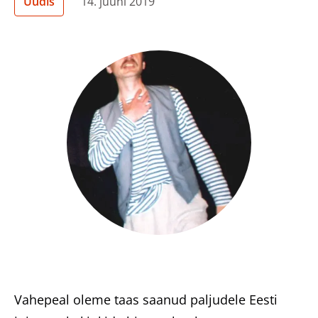
Uudis
14. juuni 2019
Heategevuslikud tooted
Eesti
Vahepeal oleme taas saanud paljudele Eesti