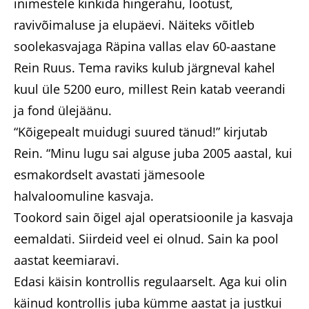
inimestele kinkida hingerahu, lootust,
ravivõimaluse ja elupäevi. Näiteks võitleb
soolekasvajaga Räpina vallas elav 60-aastane
Rein Ruus. Tema raviks kulub järgneval kahel
kuul üle 5200 euro, millest Rein katab veerandi
ja fond ülejäänu.
“Kõigepealt muidugi suured tänud!” kirjutab
Rein. “Minu lugu sai alguse juba 2005 aastal, kui
esmakordselt avastati jämesoole
halvaloomuline kasvaja.
Tookord sain õigel ajal operatsioonile ja kasvaja
eemaldati. Siirdeid veel ei olnud. Sain ka pool
aastat keemiaravi.
Edasi käisin kontrollis regulaarselt. Aga kui olin
käinud kontrollis juba kümme aastat ja justkui