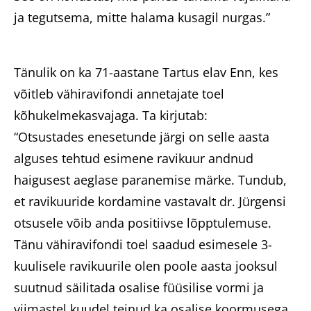
ja tegutsema, mitte halama kusagil nurgas.”
Tänulik on ka 71-aastane Tartus elav Enn, kes
võitleb vähiravifondi annetajate toel
kõhukelmekasvajaga. Ta kirjutab:
“Otsustades enesetunde järgi on selle aasta
alguses tehtud esimene ravikuur andnud
haigusest aeglase paranemise märke. Tundub,
et ravikuuride kordamine vastavalt dr. Jürgensi
otsusele võib anda positiivse lõpptulemuse.
Tänu vähiravifondi toel saadud esimesele 3-
kuulisele ravikuurile olen poole aasta jooksul
suutnud säilitada osalise füüsilise vormi ja
viimastel kuudel teinud ka osalise koormusega