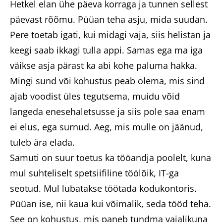
Hetkel elan ühe päeva korraga ja tunnen sellest
päevast rõõmu. Püüan teha asju, mida suudan.
Pere toetab igati, kui midagi vaja, siis helistan ja
keegi saab ikkagi tulla appi. Samas ega ma iga
väikse asja pärast ka abi kohe paluma hakka.
Mingi sund või kohustus peab olema, mis sind
ajab voodist üles tegutsema, muidu võid
langeda enesehaletsusse ja siis pole saa enam
ei elus, ega surnud. Aeg, mis mulle on jäänud,
tuleb ära elada.
Samuti on suur toetus ka tööandja poolelt, kuna
mul suhteliselt spetsiifiline töölõik, IT-ga
seotud. Mul lubatakse töötada kodukontoris.
Püüan ise, nii kaua kui võimalik, seda tööd teha.
See on kohustus, mis paneb tundma vajalikuna