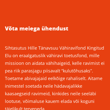
Võta meiega ühendust
Sihtasutus Hille Tänavsuu Vähiravifond Kingitud
Elu on eraalgatuslik vähiravi toetusfond, mille
missioon on aidata vähihaigeid, kelle ravimist ei
pea riik parasjagu piisavalt “kulutõhusaks”.
Toetame abivajajaid eelkõige rahaliselt. Aitame
inimestel soetada neile hädavajalikke
kaasaegseid ravimeid, kinkides neile seeläbi
lootuse, võimaluse kauem elada või koguni
täielikult terveneda.