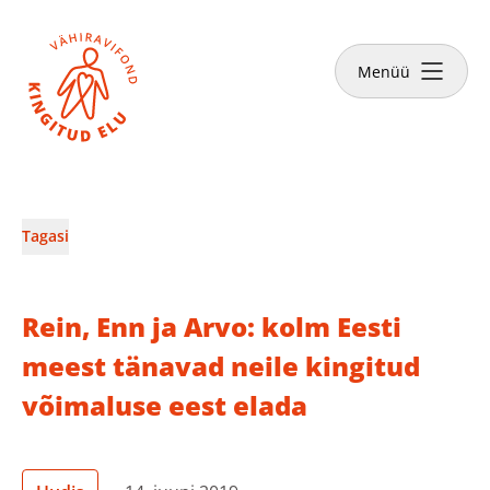
Sulge
Tee annetus
Menüü
Vähiravifondist
Tagasi
Kingitud Elu lood
Rein, Enn ja Arvo: kolm Eesti
Kuidas aidata?
meest tänavad neile kingitud
võimaluse eest elada
Abivajajale