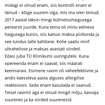
midagi ei olnud enam, siis kontrolli enam ei
läinud – kõige suurem viga, mis ma olen teinud.
2017.aastal läksin mingi külmetushaigusega
perearsti juurde. Kuna tema oli minu eelneva
haigusega kursis, siis katsus maksa piirkonda ja
see tundus talle kahtlane. Kohe saatis minf
ultrahelisse ja maksas avastati siirded.
Edasi juba TÜ Kliinikumi uuringutele. Kuna
opereerida enam ei saavat, siis määrati
keemiaravi. Esimene ravim oli väheefektiivne ja
andis käesoleva aasta alguses allergilise
reaktsiooni. Seda enam kasutada ei saanud.
Teisel ravimil aga ei olnud mingit mõju, kasvaja
suurenes ja ka siirded suurenesid.