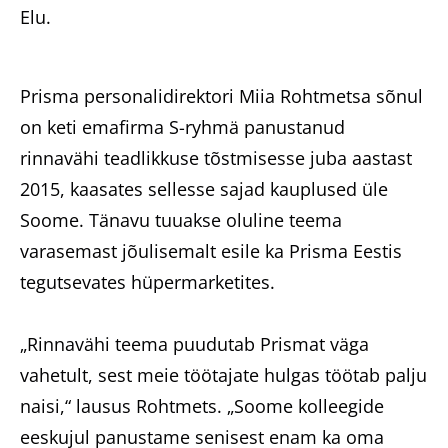
Elu.
Prisma personalidirektori Miia Rohtmetsa sõnul
on keti emafirma S-ryhmä panustanud
rinnavähi teadlikkuse tõstmisesse juba aastast
2015, kaasates sellesse sajad kauplused üle
Soome. Tänavu tuuakse oluline teema
varasemast jõulisemalt esile ka Prisma Eestis
tegutsevates hüpermarketites.
„Rinnavähi teema puudutab Prismat väga
vahetult, sest meie töötajate hulgas töötab palju
naisi,“ lausus Rohtmets. „Soome kolleegide
eeskujul panustame senisest enam ka oma