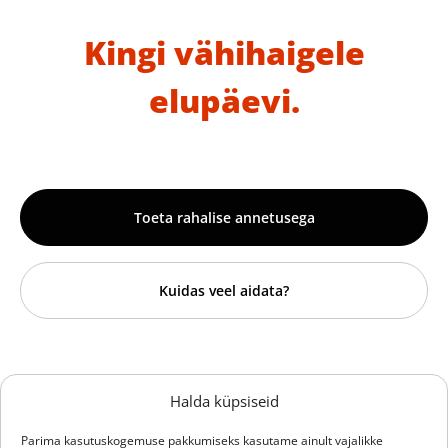
Kingi vähihaigele
elupäevi.
Toeta rahalise annetusega
Kuidas veel aidata?
Sihtasutus Hille Tänavsuu
Halda küpsiseid
Vähiravifond Kingitud Elu
Parima kasutuskogemuse pakkumiseks kasutame ainult vajalikke