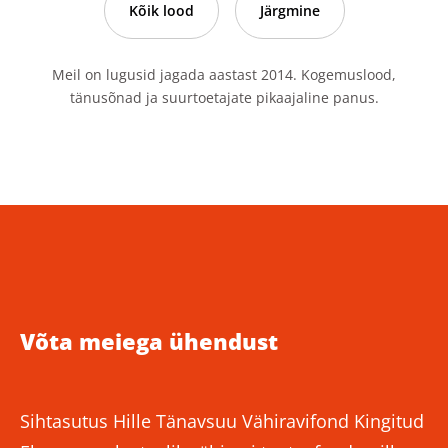
Kõik lood
Järgmine
Meil on lugusid jagada aastast 2014. Kogemuslood,
tänusõnad ja suurtoetajate pikaajaline panus.
Võta meiega ühendust
Sihtasutus Hille Tänavsuu Vähiravifond Kingitud