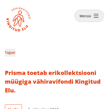
Sulge
Tee annetus
Menüü
Vähiravifondist
Tagasi
Kingitud Elu lood
Prisma toetab erikollektsiooni
Kuidas aidata?
müügiga vähiravifondi Kingitud
Elu.
Abivajajale