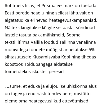
Rohtmets lisas, et Prisma eesmärk on toetada
Eesti perede heaolu ning sellest lähtuvalt on
algatatud ka erinevad heategevuskampaaniad.
Näiteks kingitakse kõigile sel aastal sündinud
lastele tasuta pakk mähkmeid, Soome
tekstiilifirma Vallila loodud Tallinna vanalinna
motiividega toodete müügist annetatakse 5%
sihtasutusele Kiusamisvaba Kool ning tihedas
koostöös Toidupangaga aidatakse
toimetulekuraskustes peresid.
„Usume, et eduka ja elujõulise ühiskonna alus
on tugev ja end hästi tundev pere, mistõttu
oleme oma heategevuslikud ettevõtmised