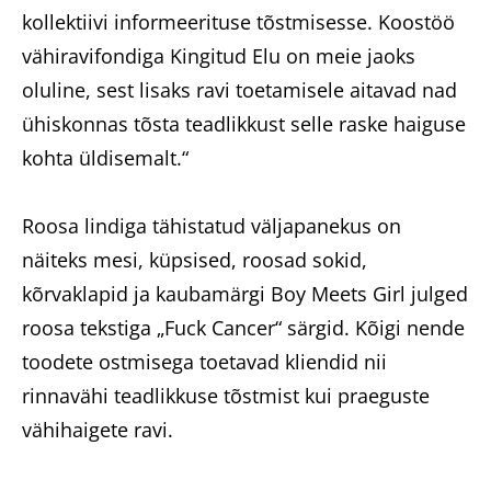
kollektiivi informeerituse tõstmisesse. Koostöö
vähiravifondiga Kingitud Elu on meie jaoks
oluline, sest lisaks ravi toetamisele aitavad nad
ühiskonnas tõsta teadlikkust selle raske haiguse
kohta üldisemalt.“
Roosa lindiga tähistatud väljapanekus on
näiteks mesi, küpsised, roosad sokid,
kõrvaklapid ja kaubamärgi Boy Meets Girl julged
roosa tekstiga „Fuck Cancer“ särgid. Kõigi nende
toodete ostmisega toetavad kliendid nii
rinnavähi teadlikkuse tõstmist kui praeguste
vähihaigete ravi.