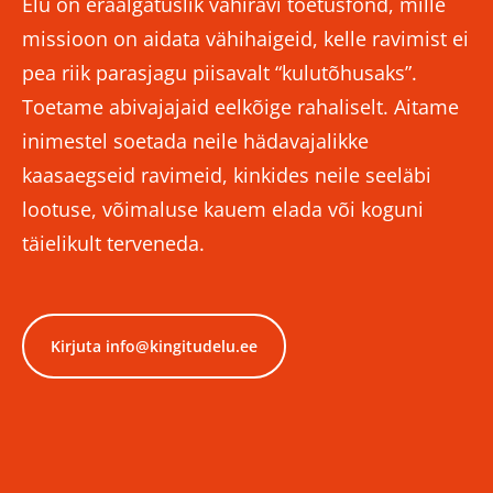
Elu on eraalgatuslik vähiravi toetusfond, mille
missioon on aidata vähihaigeid, kelle ravimist ei
pea riik parasjagu piisavalt “kulutõhusaks”.
Toetame abivajajaid eelkõige rahaliselt. Aitame
inimestel soetada neile hädavajalikke
kaasaegseid ravimeid, kinkides neile seeläbi
lootuse, võimaluse kauem elada või koguni
täielikult terveneda.
Kirjuta info@kingitudelu.ee