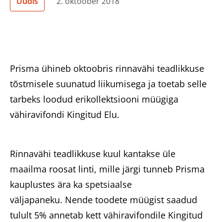
Uudis
2. oktoober 2018
Heategevuslikud tooted
Prisma ühineb oktoobris rinnavähi teadlikkuse
Eesti
tõstmisele suunatud liikumisega ja toetab selle
tarbeks loodud erikollektsiooni müügiga
vähiravifondi Kingitud Elu.
Rinnavähi teadlikkuse kuul kantakse üle
maailma roosat linti, mille järgi tunneb Prisma
kauplustes ära ka spetsiaalse
väljapaneku. Nende toodete müügist saadud
tulult 5% annetab kett vähiravifondile Kingitud