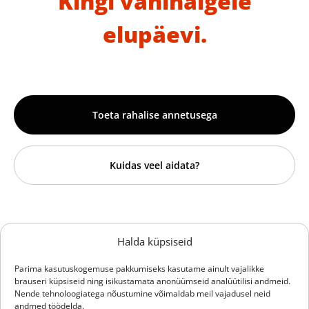
Kingi vähihaigele
elupäevi.
Toeta rahalise annetusega
Kuidas veel aidata?
Sihtasutus Hille Tänavsuu
Halda küpsiseid
Vähiravifond Kingitud Elu
Parima kasutuskogemuse pakkumiseks kasutame ainult vajalikke
brauseri küpsiseid ning isikustamata anonüümseid analüütilisi andmeid.
Reg.nr 90012656
Nende tehnoloogiatega nõustumine võimaldab meil vajadusel neid
Saare 20, Tallinn 12011
andmed töödelda.