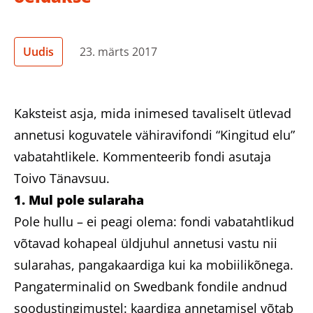
Heategevuslikud tooted
Uudis
23. märts 2017
Eesti
Kaksteist asja, mida inimesed tavaliselt ütlevad
annetusi koguvatele vähiravifondi “Kingitud elu”
vabatahtlikele. Kommenteerib fondi asutaja
Toivo Tänavsuu.
1. Mul pole sularaha
Pole hullu – ei peagi olema: fondi vabatahtlikud
võtavad kohapeal üldjuhul annetusi vastu nii
sularahas, pangakaardiga kui ka mobiilikõnega.
Pangaterminalid on Swedbank fondile andnud
soodustingimustel: kaardiga annetamisel võtab