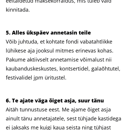
eeltäidetud maksekorraldus, mis tuleb vaid
kinnitada.
5. Alles ükspäev annetasin teile
Võib juhtuda, et kohtate fondi vabatahtlikke
lühikese aja jooksul mitmes erinevas kohas.
Pakume aktiivselt annetamise võimalust nii
kaubanduskeskustes, kontsertidel, galaõhtutel,
festivalidel jpm üritustel.
6. Te ajate väga õiget asja, suur tänu
Aitäh tunnustuse eest. Me ajame õiget asja
ainult tänu annetajatele, sest tühjade kastidega
ei jaksaks me kuigi kaua seista ning tühjast