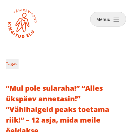
Sulge
Tee annetus
Menüü
Vähiravifondist
Tagasi
Kingitud Elu lood
“Mul pole sularaha!” “Alles
Kuidas aidata?
ükspäev annetasin!”
“Vähihaigeid peaks toetama
Abivajajale
riik!” – 12 asja, mida meile
öeldakse