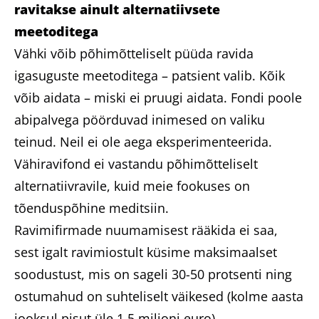
ravitakse ainult alternatiivsete
meetoditega
Vähki võib põhimõtteliselt püüda ravida
igasuguste meetoditega – patsient valib. Kõik
võib aidata – miski ei pruugi aidata. Fondi poole
abipalvega pöörduvad inimesed on valiku
teinud. Neil ei ole aega eksperimenteerida.
Vähiravifond ei vastandu põhimõtteliselt
alternatiivravile, kuid meie fookuses on
tõenduspõhine meditsiin.
Ravimifirmade nuumamisest rääkida ei saa,
sest igalt ravimiostult küsime maksimaalset
soodustust, mis on sageli 30-50 protsenti ning
ostumahud on suhteliselt väikesed (kolme aasta
jooksul pisut üle 1,5 miljoni euro).