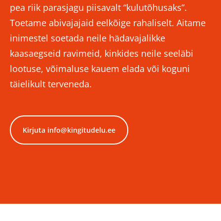
pea riik parasjagu piisavalt “kulutõhusaks”.
Toetame abivajajaid eelkõige rahaliselt. Aitame
inimestel soetada neile hädavajalikke
kaasaegseid ravimeid, kinkides neile seeläbi
lootuse, võimaluse kauem elada või koguni
täielikult terveneda.
Kirjuta info@kingitudelu.ee