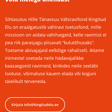
Sihtasutus Hille Tänavsuu Vähiravifond Kingitud
Elu on eraalgatuslik vähiravi toetusfond, mille
missioon on aidata vähihaigeid, kelle ravimist ei
pea riik parasjagu piisavalt “kulutõhusaks”.
Toetame abivajajaid eelkõige rahaliselt. Aitame
inimestel soetada neile hädavajalikke
kaasaegseid ravimeid, kinkides neile seeläbi
lootuse, võimaluse kauem elada või koguni
täielikult terveneda.
Kirjuta info@kingitudelu.ee