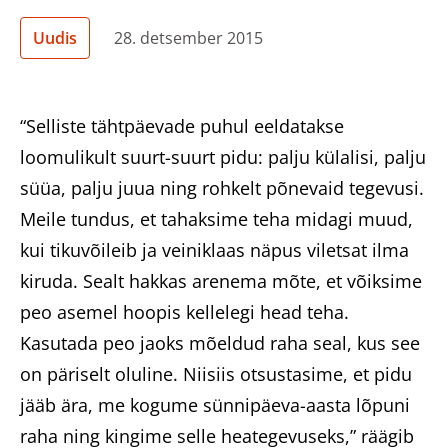
Heategevuslikud tooted
Uudis
28. detsember 2015
“Selliste tähtpäevade puhul eeldatakse
Eesti
loomulikult suurt-suurt pidu: palju külalisi, palju
süüa, palju juua ning rohkelt põnevaid tegevusi.
Meile tundus, et tahaksime teha midagi muud,
kui tikuvõileib ja veiniklaas näpus viletsat ilma
kiruda. Sealt hakkas arenema mõte, et võiksime
peo asemel hoopis kellelegi head teha.
Kasutada peo jaoks mõeldud raha seal, kus see
on päriselt oluline. Niisiis otsustasime, et pidu
jääb ära, me kogume sünnipäeva-aasta lõpuni
raha ning kingime selle heategevuseks,” räägib