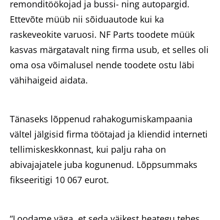
remonditöökojad ja bussi- ning autopargid.
Ettevõte müüb nii sõiduautode kui ka
raskeveokite varuosi. NF Parts toodete müük
kasvas märgatavalt ning firma usub, et selles oli
oma osa võimalusel nende toodete ostu läbi
vähihaigeid aidata.
Tänaseks lõppenud rahakogumiskampaania
vältel jälgisid firma töötajad ja kliendid interneti
tellimiskeskkonnast, kui palju raha on
abivajajatele juba kogunenud. Lõppsummaks
fikseeritigi 10 067 eurot.
“Loodame väga, et seda väikest heategu tehes