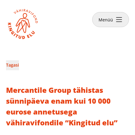
Sulge
Tee annetus
Menüü
Vähiravifondist
Tagasi
Kingitud Elu lood
Mercantile Group tähistas
Kuidas aidata?
sünnipäeva enam kui 10 000
eurose annetusega
Abivajajale
vähiravifondile “Kingitud elu”