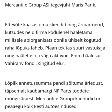
Mercantile Group ASi tegevjuht Maris Parik.
Ettevõte kaasas oma kliendid ning äripartnerid,
kutsudes neid firma kodulehel hääletama,
millisele abiorganisatsioonile ühiselt kogutud
raha lõpuks läheb. Plaan tekitas suurt vastukaja
ning hääletus oli väga aktiivne. Enim hääli sai
Vähirahvifond „Kingitud elu“.
Lõplik annetussumma pandi sõltuma äriedust,
täpsemalt kaubamärgi NF Parts toodete
müügikäibest. Mercantile Groupi klientidid on
peaaegu kõik Eesti autoesindused,