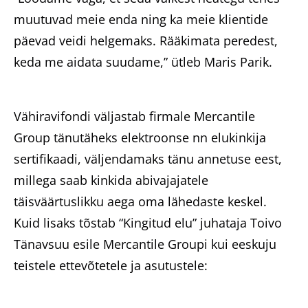
muutuvad meie enda ning ka meie klientide
päevad veidi helgemaks. Rääkimata peredest,
keda me aidata suudame,” ütleb Maris Parik.
Vähiravifondi väljastab firmale Mercantile
Group tänutäheks elektroonse nn elukinkija
sertifikaadi, väljendamaks tänu annetuse eest,
millega saab kinkida abivajajatele
täisväärtuslikku aega oma lähedaste keskel.
Kuid lisaks tõstab “Kingitud elu” juhataja Toivo
Tänavsuu esile Mercantile Groupi kui eeskuju
teistele ettevõtetele ja asutustele: