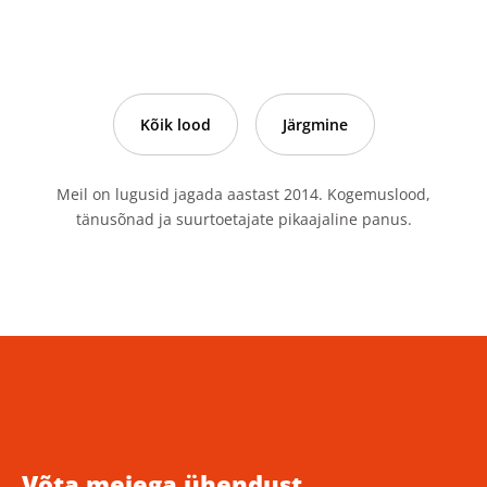
Kõik lood
Järgmine
Meil on lugusid jagada aastast 2014. Kogemuslood,
tänusõnad ja suurtoetajate pikaajaline panus.
Võta meiega ühendust