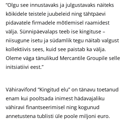
“Olgu see innustavaks ja julgustavaks näiteks
kõikidele teistele juubeleid ning tähtpäevi
pidavatele firmadele mõtlemisel raamidest
välja. Sünnipäevalaps teeb ise kingituse –
niisugune isetu ja südamlik tegu näitab valgust
kollektiivis sees, kuid see paistab ka välja.
Oleme väga tänulikud Mercantile Groupile selle
initsiatiivi eest.”
Vähiravifond “Kingitud elu” on tänavu toetanud
enam kui pooltsada inimest hädavajaliku
vähiravi finantseerimisel ning kogunud
annetustena tublisti üle poole miljoni euro.