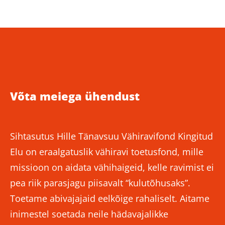
Võta meiega ühendust
Sihtasutus Hille Tänavsuu Vähiravifond Kingitud
Elu on eraalgatuslik vähiravi toetusfond, mille
missioon on aidata vähihaigeid, kelle ravimist ei
pea riik parasjagu piisavalt “kulutõhusaks”.
Toetame abivajajaid eelkõige rahaliselt. Aitame
inimestel soetada neile hädavajalikke