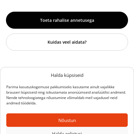
Toeta rahalise annetusega
Kuidas veel aidata?
Sihtasutus Hille Tänavsuu
Halda küpsiseid
Vähiravifond Kingitud Elu
Parima kasutuskogemuse pakkumiseks kasutame ainult vajalikke
brauseri küpsiseid ning isikustamata anonüümseid analüütilisi andmeid.
Reg.nr 90012656
Nende tehnoloogiatega nõustumine võimaldab meil vajadusel neid
Saare 20, Tallinn 12011
andmed töödelda.
+372 52 35 856
info@kingitudelu.ee
Nõustun
Halda eelistusi