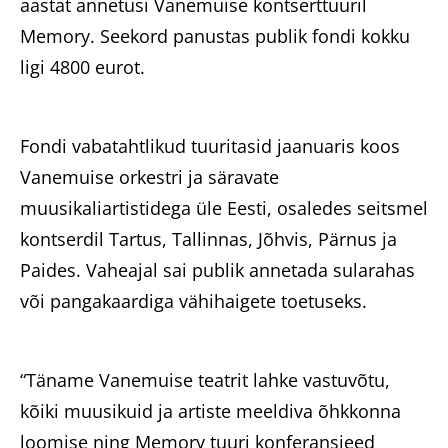
aastat annetusi Vanemuise kontserttuuril
Memory. Seekord panustas publik fondi kokku
ligi 4800 eurot.
Fondi vabatahtlikud tuuritasid jaanuaris koos
Vanemuise orkestri ja säravate
muusikaliartistidega üle Eesti, osaledes seitsmel
kontserdil Tartus, Tallinnas, Jõhvis, Pärnus ja
Paides. Vaheajal sai publik annetada sularahas
või pangakaardiga vähihaigete toetuseks.
“Täname Vanemuise teatrit lahke vastuvõtu,
kõiki muusikuid ja artiste meeldiva õhkkonna
loomise ning Memory tuuri konferansjeed