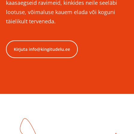
kaasaegseid ravimeid, kinkides neile seeläbi
lootuse, võimaluse kauem elada või koguni
täielikult terveneda.
Kirjuta info@kingitudelu.ee