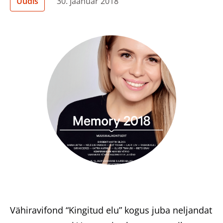
Uudis
30. jaanuar 2018
Heategevuslikud tooted
Eesti
Vähiravifond “Kingitud elu” kogus juba neljandat