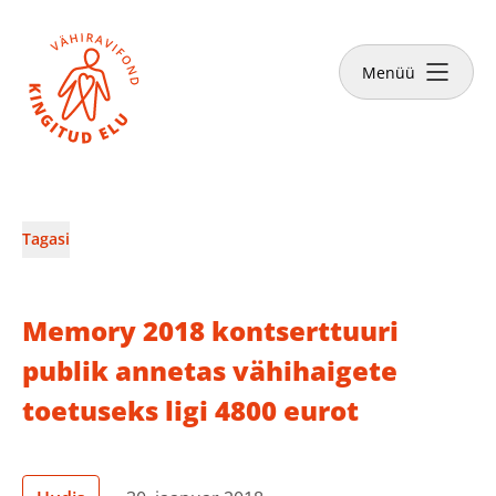
Sulge
Tee annetus
Menüü
Vähiravifondist
Tagasi
Kingitud Elu lood
Memory 2018 kontserttuuri
Kuidas aidata?
publik annetas vähihaigete
toetuseks ligi 4800 eurot
Abivajajale