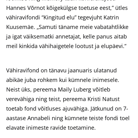
Hannes Võrnot kõigekülgse toetuse eest,” ütles
vähiravifondi “Kingitud elu” tegevjuht Katrin
Kuusemäe. „Samuti täname meie vabatahtlikke
ja igat väiksematki annetajat, kelle panus aitab
meil kinkida vähihaigetele lootust ja elupäevi.“
Vähiravifond on tänavu jaanuaris ulatanud
abikäe juba rohkem kui kümnele inimesele.
Neist üks, pereema Maily Luberg võitleb
verevähiga ning teist, pereema Kristi Natust
toetab fond võitluses ajuvähiga. Jätkunud on 7-
aastase Annabeli ning kümnete teiste fondi toel
elavate inimeste ravide toetamine.