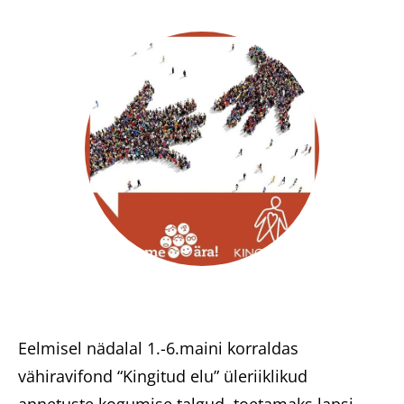
Heategevuslikud tooted
Eesti
Eelmisel nädalal 1.-6.maini korraldas
vähiravifond “Kingitud elu” üleriiklikud