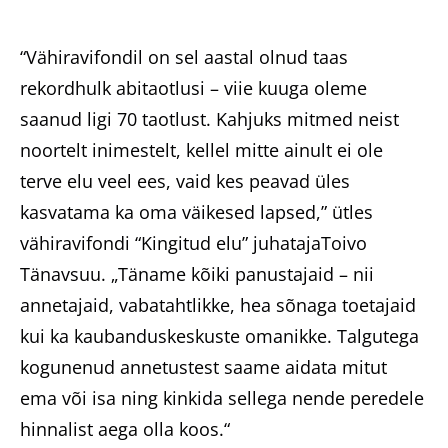
“Vähiravifondil on sel aastal olnud taas
rekordhulk abitaotlusi – viie kuuga oleme
saanud ligi 70 taotlust. Kahjuks mitmed neist
noortelt inimestelt, kellel mitte ainult ei ole
terve elu veel ees, vaid kes peavad üles
kasvatama ka oma väikesed lapsed,” ütles
vähiravifondi “Kingitud elu” juhatajaToivo
Tänavsuu. „Täname kõiki panustajaid – nii
annetajaid, vabatahtlikke, hea sõnaga toetajaid
kui ka kaubanduskeskuste omanikke. Talgutega
kogunenud annetustest saame aidata mitut
ema või isa ning kinkida sellega nende peredele
hinnalist aega olla koos.“