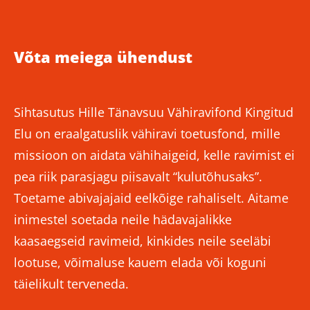
Võta meiega ühendust
Sihtasutus Hille Tänavsuu Vähiravifond Kingitud
Elu on eraalgatuslik vähiravi toetusfond, mille
missioon on aidata vähihaigeid, kelle ravimist ei
pea riik parasjagu piisavalt “kulutõhusaks”.
Toetame abivajajaid eelkõige rahaliselt. Aitame
inimestel soetada neile hädavajalikke
kaasaegseid ravimeid, kinkides neile seeläbi
lootuse, võimaluse kauem elada või koguni
täielikult terveneda.