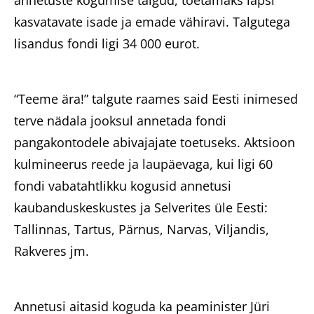
annetuste kogumise talgud, toetamaks lapsi
kasvatavate isade ja emade vähiravi. Talgutega
lisandus fondi ligi 34 000 eurot.
“Teeme ära!” talgute raames said Eesti inimesed
terve nädala jooksul annetada fondi
pangakontodele abivajajate toetuseks. Aktsioon
kulmineerus reede ja laupäevaga, kui ligi 60
fondi vabatahtlikku kogusid annetusi
kaubanduskeskustes ja Selverites üle Eesti:
Tallinnas, Tartus, Pärnus, Narvas, Viljandis,
Rakveres jm.
Annetusi aitasid koguda ka peaminister Jüri