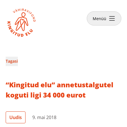
Sulge
Tee annetus
Menüü
Vähiravifondist
Tagasi
Kingitud Elu lood
“Kingitud elu” annetustalgutel
Kuidas aidata?
koguti ligi 34 000 eurot
Abivajajale
Uudis
9. mai 2018