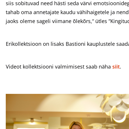
siis sobituvad need hästi seda värvi emotsioonideg
tahab oma annetajate kaudu vähihaigetele ja nende
jaoks oleme sageli viimane õlekõrs,“ ütles “Kingitu
Erikollektsioon on lisaks Bastioni kauplustele saa
Videot kollektsiooni valmimisest saab näha
siit
.