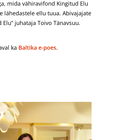
a, mida vähiravifond Kingitud Elu
 lähedastele ellu tuua. Abivajajate
d Elu” juhataja Toivo Tänavsuu.
daval ka
Baltika e-poes
.