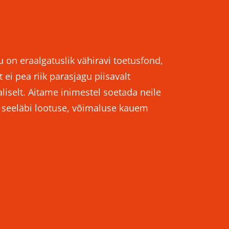
u on eraalgatuslik vähiravi toetusfond,
 ei pea riik parasjagu piisavalt
iselt. Aitame inimestel soetada neile
e seeläbi lootuse, võimaluse kauem