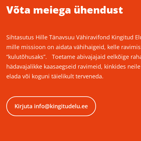
Võta meiega ühendust
Sihtasutus Hille Tänavsuu Vähiravifond Kingitud El
mille missioon on aidata vähihaigeid, kelle ravimist
“kulutõhusaks”. Toetame abivajajaid eelkõige rahal
hädavajalikke kaasaegseid ravimeid, kinkides neil
elada või koguni täielikult terveneda.
Kirjuta info@kingitudelu.ee