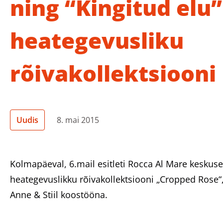
ning “Kingitud elu”
heategevusliku
rõivakollektsiooni
Uudis
8. mai 2015
Kolmapäeval, 6.mail esitleti Rocca Al Mare keskus
heategevuslikku rõivakollektsiooni „Cropped Rose“,
Anne & Stiil koostööna.