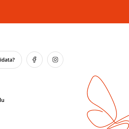
idata?
lu