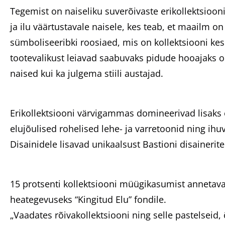
Tegemist on naiseliku suverõivaste erikollektsioo
ja ilu väärtustavale naisele, kes teab, et maailm 
sümboliseeribki roosiaed, mis on kollektsiooni kes
tootevalikust leiavad saabuvaks pidude hooajak
naised kui ka julgema stiili austajad.
Erikollektsiooni värvigammas domineerivad lisaks e
elujõulised rohelised lehe- ja varretoonid ning ihu
Disainidele lisavad unikaalsust Bastioni disainerit
15 protsenti kollektsiooni müügikasumist annetavad
heategevuseks “Kingitud Elu” fondile.
„Vaadates rõivakollektsiooni ning selle pastelseid,