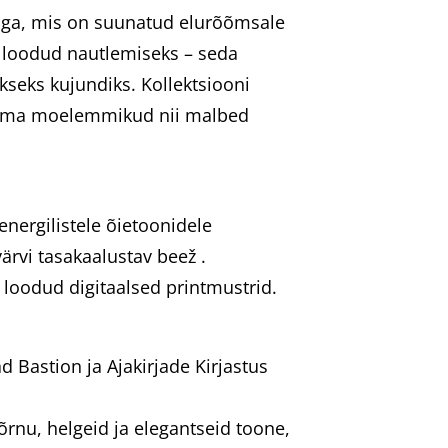
niga, mis on suunatud elurõõmsale
on loodud nautlemiseks – seda
kseks kujundiks. Kollektsiooni
s oma moelemmikud nii malbed
nergilistele õietoonidele
värvi tasakaalustav beež .
e loodud digitaalsed printmustrid.
 Bastion ja Ajakirjade Kirjastus
 õrnu, helgeid ja elegantseid toone,