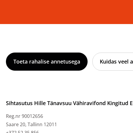
Toeta rahalise annetusega
Kuidas veel a
Sihtasutus Hille Tänavsuu Vähiravifond Kingitud E
Reg.nr 90012656
Saare 20, Tallinn 12011
+372 52 35 856