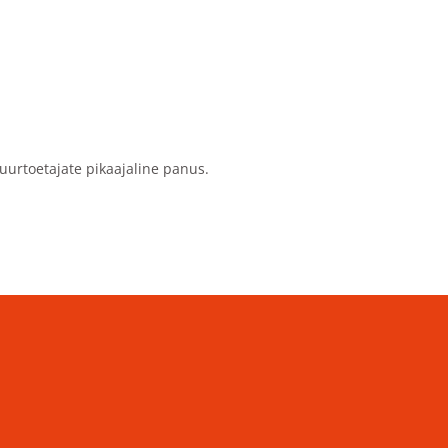
uurtoetajate pikaajaline panus.