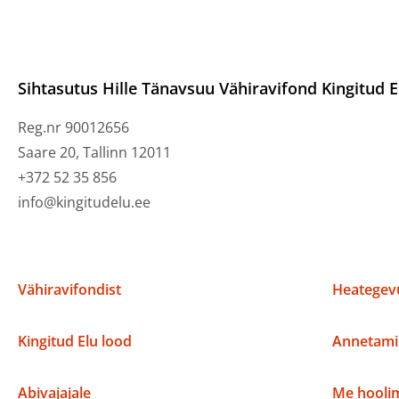
Sihtasutus Hille Tänavsuu Vähiravifond Kingitud E
Reg.nr 90012656
Saare 20, Tallinn 12011
+372 52 35 856
info@kingitudelu.ee
Vähiravifondist
Heategevu
Kingitud Elu lood
Annetami
Abivajajale
Me hoolim