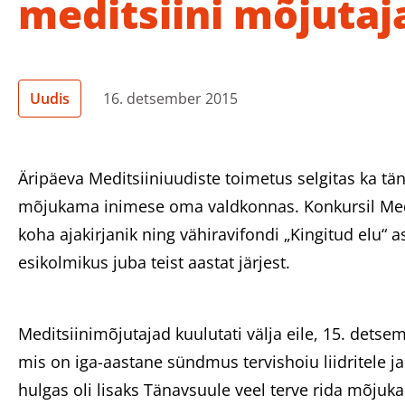
meditsiini mõjutaj
Uudis
16. detsember 2015
Äripäeva Meditsiiniuudiste toimetus selgitas ka tä
mõjukama inimese oma valdkonnas. Konkursil Medit
koha ajakirjanik ning vähiravifondi „Kingitud elu“ 
esikolmikus juba teist aastat järjest.
Meditsiinimõjutajad kuulutati välja eile, 15. detsem
mis on iga-aastane sündmus tervishoiu liidritele j
hulgas oli lisaks Tänavsuule veel terve rida mõjuk