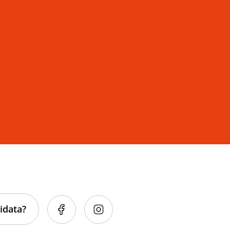
idata?