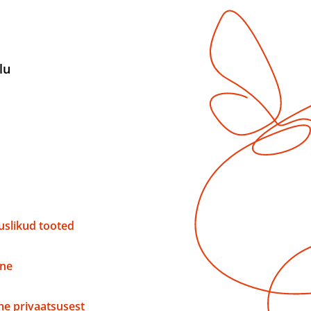
lu
slikud tooted
ne
e privaatsusest