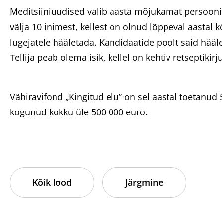
Meditsiiniuudised valib aasta mõjukamat persooni 
välja 10 inimest, kellest on olnud lõppeval aastal
lugejatele hääletada. Kandidaatide poolt said hääle
Tellija peab olema isik, kellel on kehtiv retseptikir
Vähiravifond „Kingitud elu” on sel aastal toetanud
kogunud kokku üle 500 000 euro.
Kõik lood
Järgmine