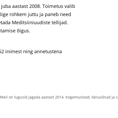
juba aastast 2008. Toimetus valib
 kõige rohkem juttu ja paneb need
tada Meditsiiniuudiste tellijad.
jutamise õigus.
 52 inimest ning annetustena
Meil on lugusid jagada aastast 2014. Kogemuslood, tänusõnad ja s