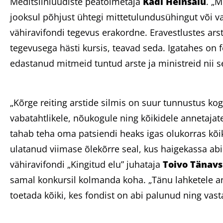
Meditsiiniuudiste peatoimetaja
Kadi Heinsalu
. „
jooksul põhjust ühtegi mittetulundusühingut või va
vähiravifondi tegevus erakordne. Eravestlustes ars
tegevusega hästi kursis, teavad seda. Igatahes on 
edastanud mitmeid tuntud arste ja ministreid nii se
„Kõrge reiting arstide silmis on suur tunnustus ko
vabatahtlikele, nõukogule ning kõikidele annetajate
tahab teha oma patsiendi heaks igas olukorras kõi
ulatanud viimase õlekõrre seal, kus haigekassa abi
vähiravifondi „Kingitud elu” juhataja
Toivo Tänav
samal konkursil kolmanda koha. „Tänu lahketele a
toetada kõiki, kes fondist on abi palunud ning vast