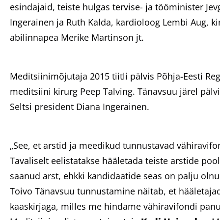
esindajaid, teiste hulgas tervise- ja tööminister Je
Ingerainen ja Ruth Kalda, kardioloog Lembi Aug, ki
abilinnapea Merike Martinson jt.
Meditsiinimõjutaja 2015 tiitli pälvis Põhja-Eesti Re
meditsiini kirurg Peep Talving. Tänavsuu järel päl
Seltsi president Diana Ingerainen.
„See, et arstid ja meedikud tunnustavad vähiravifo
Tavaliselt eelistatakse hääletada teiste arstide poolt
saanud arst, ehkki kandidaatide seas on palju oln
Toivo Tänavsuu tunnustamine näitab, et hääletaj
kaaskirjaga, milles me hindame vähiravifondi panus