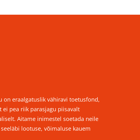
u on eraalgatuslik vähiravi toetusfond,
 ei pea riik parasjagu piisavalt
iselt. Aitame inimestel soetada neile
e seeläbi lootuse, võimaluse kauem