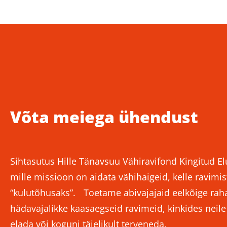
Võta meiega ühendust
Sihtasutus Hille Tänavsuu Vähiravifond Kingitud El
mille missioon on aidata vähihaigeid, kelle ravimist
“kulutõhusaks”. Toetame abivajajaid eelkõige rahal
hädavajalikke kaasaegseid ravimeid, kinkides neil
elada või koguni täielikult terveneda.