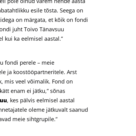
Meil pole olnud varem nende aasta
batahtlikku esile tõsta. Seega on
tidega on märgata, et kõik on fondi
fondi juht Toivo Tänavsuu
l kui ka eelmisel aastal.”
gu fondi perele – meie
le ja koostööpartneritele. Arst
k, mis veel võimalik. Fond on
kätt enam ei jätku,“ sõnas
suu
, kes pälvis eelmisel aastal
nnetajatele oleme jätkuvalt saanud
avad meie sihtgrupile.“