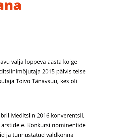
ana
navu välja lõppeva aasta kõige
siinimõjutaja 2015 pälvis teise
asutaja Toivo Tänavsuu, kes oli
bril Meditsiin 2016 konverentsil,
a arstidele. Konkursi nominentide
aid ja tunnustatud valdkonna