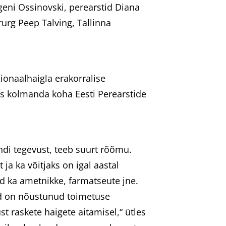
vgeni Ossinovski, perearstid Diana
rurg Peep Talving, Tallinna
gionaalhaigla erakorralise
vis kolmanda koha Eesti Perearstide
ndi tegevust, teeb suurt rõõmu.
 ja ka võitjaks on igal aastal
ud ka ametnikke, farmatseute jne.
ad on nõustunud toimetuse
t raskete haigete aitamisel,“ ütles