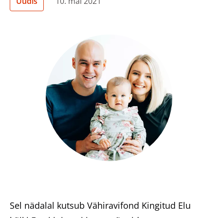
Uudis
10. mai 2021
Heategevuslikud tooted
Eesti
Sel nädalal kutsub Vähiravifond Kingitud Elu