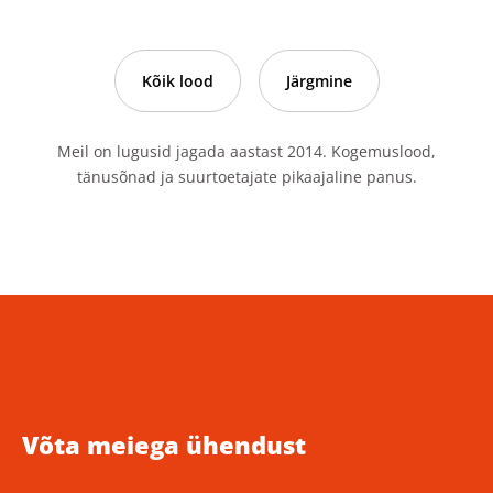
Kõik lood
Järgmine
Meil on lugusid jagada aastast 2014. Kogemuslood,
tänusõnad ja suurtoetajate pikaajaline panus.
Võta meiega ühendust