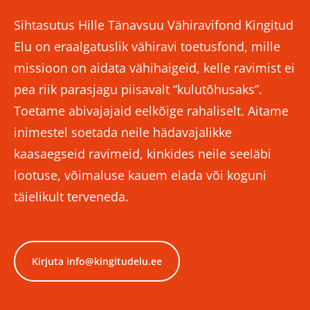
Sihtasutus Hille Tänavsuu Vähiravifond Kingitud
Elu on eraalgatuslik vähiravi toetusfond, mille
missioon on aidata vähihaigeid, kelle ravimist ei
pea riik parasjagu piisavalt “kulutõhusaks”.
Toetame abivajajaid eelkõige rahaliselt. Aitame
inimestel soetada neile hädavajalikke
kaasaegseid ravimeid, kinkides neile seeläbi
lootuse, võimaluse kauem elada või koguni
täielikult terveneda.
Kirjuta info@kingitudelu.ee