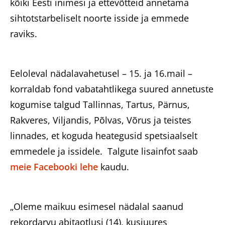
kõiki Eesti inimesi ja ettevõtteid annetama
sihtotstarbeliselt noorte isside ja emmede
raviks.
Eeloleval nädalavahetusel – 15. ja 16.mail –
korraldab fond vabatahtlikega suured annetuste
kogumise talgud Tallinnas, Tartus, Pärnus,
Rakveres, Viljandis, Põlvas, Võrus ja teistes
linnades, et koguda heategusid spetsiaalselt
emmedele ja issidele. Talgute lisainfot saab
meie Facebooki lehe
kaudu.
„Oleme maikuu esimesel nädalal saanud
rekordarvu abitaotlusi (14), kusjuures