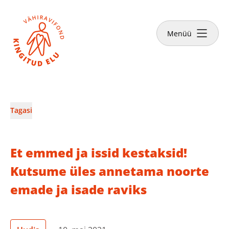
Sulge
Tee annetus
Menüü
Vähiravifondist
Tagasi
Kingitud Elu lood
Et emmed ja issid kestaksid!
Kuidas aidata?
Kutsume üles annetama noorte
emade ja isade raviks
Abivajajale