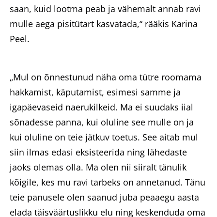
saan, kuid lootma peab ja vähemalt annab ravi
mulle aega pisitütart kasvatada,“ rääkis Karina
Peel.
„Mul on õnnestunud näha oma tütre roomama
hakkamist, käputamist, esimesi samme ja
igapäevaseid naerukilkeid. Ma ei suudaks iial
sõnadesse panna, kui oluline see mulle on ja
kui oluline on teie jätkuv toetus. See aitab mul
siin ilmas edasi eksisteerida ning lähedaste
jaoks olemas olla. Ma olen nii siiralt tänulik
kõigile, kes mu ravi tarbeks on annetanud. Tänu
teie panusele olen saanud juba peaaegu aasta
elada täisväärtuslikku elu ning keskenduda oma