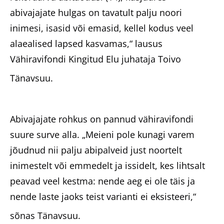
abivajajate hulgas on tavatult palju noori
inimesi, isasid või emasid, kellel kodus veel
alaealised lapsed kasvamas,“ lausus
Vähiravifondi Kingitud Elu juhataja Toivo
Tänavsuu.
Abivajajate rohkus on pannud vähiravifondi
suure surve alla. „Meieni pole kunagi varem
jõudnud nii palju abipalveid just noortelt
inimestelt või emmedelt ja issidelt, kes lihtsalt
peavad veel kestma: nende aeg ei ole täis ja
nende laste jaoks teist varianti ei eksisteeri,“
sõnas Tänavsuu.