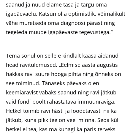
saanud ja nüüd elame tasa ja targu oma
igapäevaelu. Katsun olla optimistlik, võimalikult
vähe muretseda oma diagnoosi pärast ning
tegeleda muude igapäevaste tegevustega.“
Tema sõnul on sellele kindlalt kaasa aidanud
head ravitulemused. „Eelmise aasta augustis
hakkas ravi suure hooga pihta ning õnneks on
see toiminud. Tänaseks päevaks olen
keemiaravist vabaks saanud ning ravi jätkub
vaid fondi poolt rahastatava immuunraviga.
Hetkel toimib ravi hästi ja loodetavasti nii ka
jätkub, kuna pikk tee on veel minna. Seda küll
hetkel ei tea, kas ma kunagi ka päris terveks