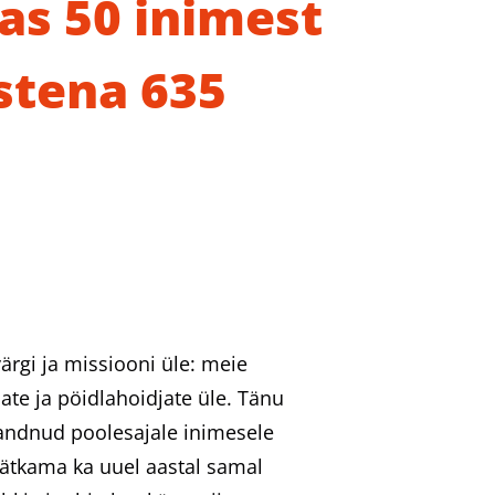
as 50 inimest
stena 635
ärgi ja missiooni üle: meie
te ja pöidlahoidjate üle. Tänu
e andnud poolesajale inimesele
jätkama ka uuel aastal samal