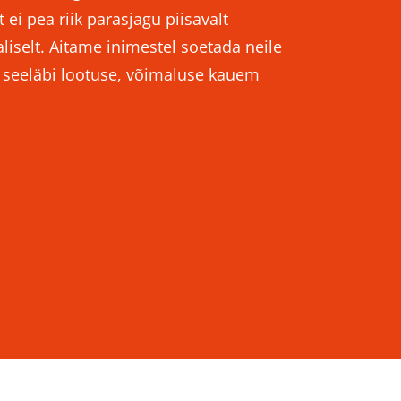
 ei pea riik parasjagu piisavalt
iselt. Aitame inimestel soetada neile
e seeläbi lootuse, võimaluse kauem