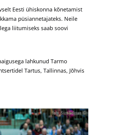
iivselt Eesti ühiskonna kõnetamist
akkama püsiannetajateks. Neile
lega liitumiseks saab soovi
hihaigusega lahkunud Tarmo
ertidel Tartus, Tallinnas, Jõhvis