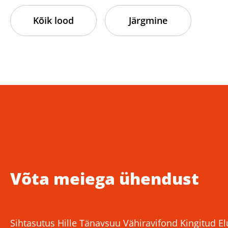
Kõik lood
Järgmine
Võta meiega ühendust
Sihtasutus Hille Tänavsuu Vähiravifond Kingitud El