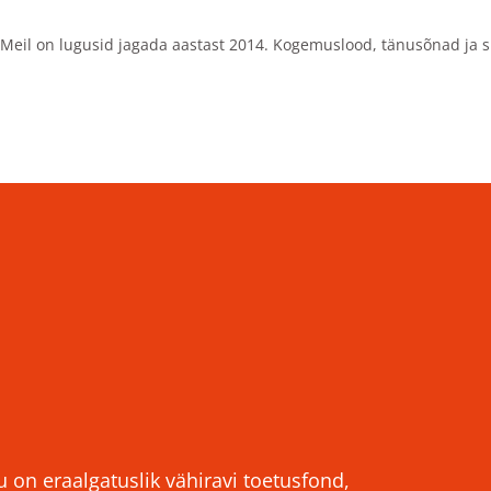
Meil on lugusid jagada aastast 2014. Kogemuslood, tänusõnad ja s
u on eraalgatuslik vähiravi toetusfond,