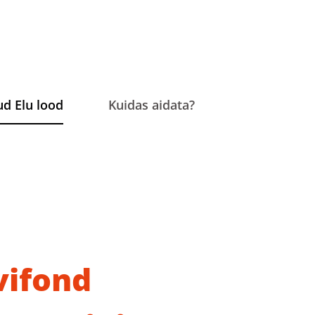
ud Elu lood
Kuidas aidata?
vifond