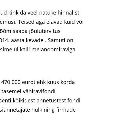
d kinkida veel natuke hinnalist
lemusi. Teised aga elavad kuid või
 rõõm saada jõulutervitus
014. aasta kevadel. Samuti on
asime ülikalli melanoomiraviga
i 470 000 eurot ehk kuus korda
 tasemel vähiravifondi
enti kõikidest annetustest fondi
siannetajate hulk ning firmade