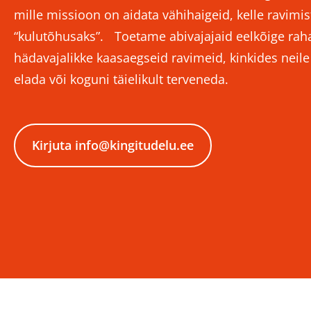
mille missioon on aidata vähihaigeid, kelle ravimist
“kulutõhusaks”. Toetame abivajajaid eelkõige rahal
hädavajalikke kaasaegseid ravimeid, kinkides neil
elada või koguni täielikult terveneda.
Kirjuta info@kingitudelu.ee