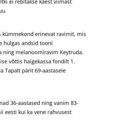
eltki ei rebitakse käest viimast
uu.
es kümmekond erinevat ravimit, mis
e hulgas andsid tooni
ca ning melanoomiravim Keytruda.
e võttis haigekassa fondilt 1.
da Tapalt pärit 69-aastasele
rimad 36-aastased ning vanim 83-
 eesti kui ka vene rahvusest