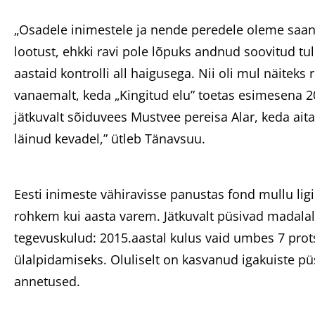
„Osadele inimestele ja nende peredele oleme saanu
lootust, ehkki ravi pole lõpuks andnud soovitud tu
aastaid kontrolli all haigusega. Nii oli mul näiteks
vanaemalt, keda „Kingitud elu” toetas esimesena 2
jätkuvalt sõiduvees Mustvee pereisa Alar, keda ait
läinud kevadel,” ütleb Tänavsuu.
Eesti inimeste vähiravisse panustas fond mullu lig
rohkem kui aasta varem. Jätkuvalt püsivad madalal
tegevuskulud: 2015.aastal kulus vaid umbes 7 prots
ülalpidamiseks. Oluliselt on kasvanud igakuiste pü
annetused.