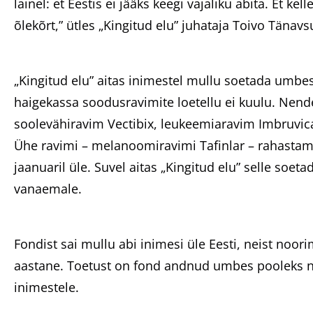
lainel: et Eestis ei jääks keegi vajaliku abita. Et kell
õlekõrt,” ütles „Kingitud elu” juhataja Toivo Tänavs
„Kingitud elu” aitas inimestel mullu soetada umb
haigekassa soodusravimite loetellu ei kuulu. Nend
soolevähiravim Vectibix, leukeemiaravim Imbruvi
Ühe ravimi – melanoomiravimi Tafinlar – rahastamis
jaanuaril üle. Suvel aitas „Kingitud elu” selle soeta
vanaemale.
Fondist sai mullu abi inimesi üle Eesti, neist noo
aastane. Toetust on fond andnud umbes pooleks nii
inimestele.