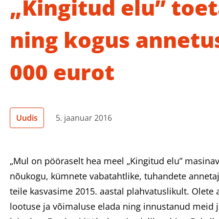
„Kingitud elu” toet
ning kogus annetu
000 eurot
Uudis
5. jaanuar 2016
„Mul on pööraselt hea meel „Kingitud elu” masinav
nõukogu, kümnete vabatahtlike, tuhandete annetaja
teile kasvasime 2015. aastal plahvatuslikult. Olet
lootuse ja võimaluse elada ning innustanud meid 