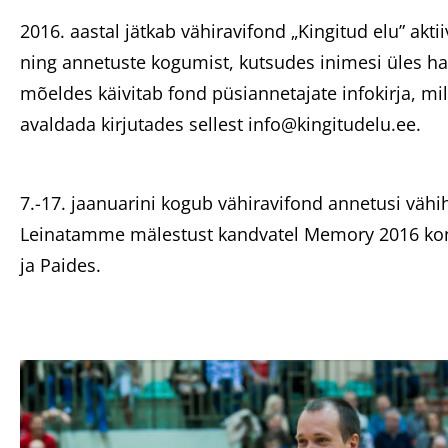
2016. aastal jätkab vähiravifond „Kingitud elu” akt
ning annetuste kogumist, kutsudes inimesi üles h
mõeldes käivitab fond püsiannetajate infokirja, mil
avaldada kirjutades sellest info@kingitudelu.ee.
7.-17. jaanuarini kogub vähiravifond annetusi vä
Leinatamme mälestust kandvatel Memory 2016 konts
ja Paides.