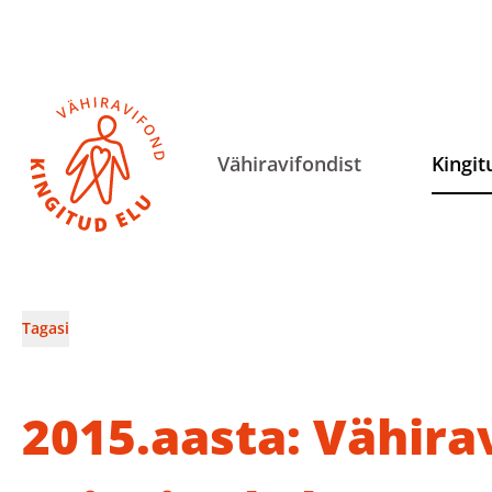
Vähiravifondist
Kingit
Tagasi
2015.aasta: Vähira