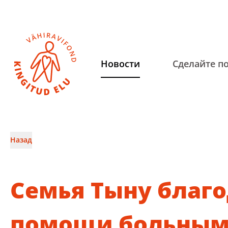
Hовости
Сделайте п
Назад
Cемья Тыну благ
помощи больным