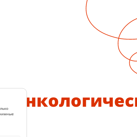
м онкологиче
олько
.
онимные