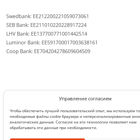
Swedbank: EE212200221059073061
SEB Bank: EE211010220228917224
LHV Bank: EE137700771001442514
Luminor Bank: EE591700017003638161
Coop Bank: EE704204278609604509
Подарите все
Управление согласием
Чтобы обеспечить лучший пользовательский опыт, мы используем т
дар надежды
необходимые файлы cookie браузера и неперсонализированные ан
аналитические данные. Согласие на эти технологии позволяет нам
обрабатывать эти данные при необходимости.