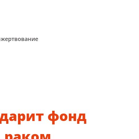
ожертвование
одарит фонд
 раком