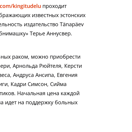
com/kingitudelu
проходит
ображающих известных эстонских
ельность издательство Tänapäev
обнимашку» Терье Аннусвер.
ьных раком, можно приобрести
ери, Арнольда Рюйтеля, Керсти
еса, Андруса Ансипа, Евгения
иги, Кадри Симсон, Сийма
итиков. Начальная цена каждой
она идет на поддержку больных