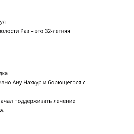
ул
олости Раэ – это 32-летняя
дка
ано Ану Нахкур и борющегося с
начал поддерживать лечение
а.