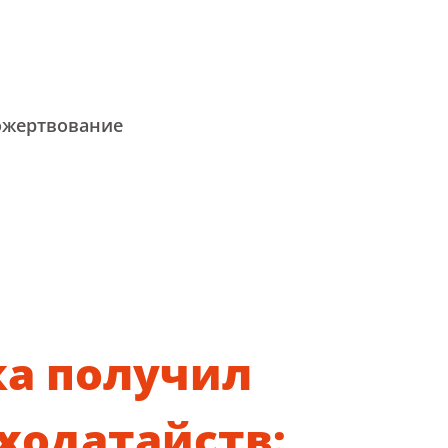
ожертвование
ка получил
ходатайств: