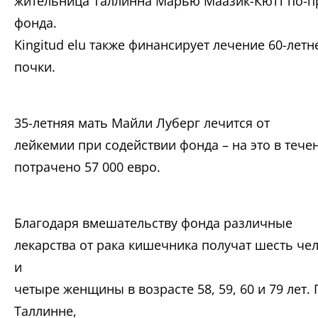
жительница Таллинна Марью Маазик-Кютт по-п
фонда.
Kingitud elu также финансирует лечение 60-летн
почки.
35-летняя мать Майли Луберг лечится от
лейкемии при содействии фонда – на это в тече
потрачено 57 000 евро.
Благодаря вмешательству фонда различные
лекарства от рака кишечника получат шесть чел
и
четыре женщины в возрасте 58, 59, 60 и 79 лет
Таллинне,